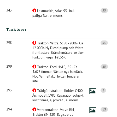
343
55
Lastmaskin, Atlas 95 - inkl.
pallgafflar , ej moms
Traktorer
298
51
Traktor - Valtra, 6550 - 2006 - Ca
12 000h. Ny Dieselpump och Valtra
frontlastare. Bränslemätare, osäker
funktion. Regnr: FYL55K.
299
25
Traktor - Ford, 4610, -89 - Ca
3.675 timmar. Nästan nya bakdäck.
Not. Värmefläkt i hytten fungerar
inte.
293
6
Trädgårdstraktor - Holder, C400 -
Årsmodell 1983. Reparationsobjekt.
Rost finnes, ej prövad. , ej moms
294
13
Veterantraktor - Volvo BM,
Traktor BM 320 - Registrerad!