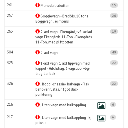
261
15
Moheda träbotten
257
26
Boggievagn - Bredöls, 10 tons
Boggivagn , ej moms
263
19
2-axl vagn - Ekengård, två-axlad
vagn Ekengårds 11-Ton - Ekengårds
11-Ton, med plåtbotten
304
49
2-axl vagn
325
22
1-axl vagn, 1 axl tippvagn med
kappel - Hitchdrag, 3 vägstipp, vbg-
drag där bak
326
22
, Boggi-chassie/ balvagn - Flak
behöver rustas, något däck
punktering
216
6
, Liten vagn med kulkoppling
217
6
, Liten vagn med kulkoppling - Ej
prövad