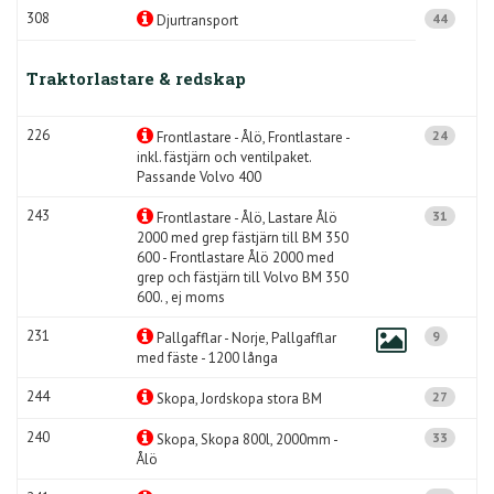
308
44
Djurtransport
Traktorlastare & redskap
226
24
Frontlastare - Ålö, Frontlastare -
inkl. fästjärn och ventilpaket.
Passande Volvo 400
243
31
Frontlastare - Ålö, Lastare Ålö
2000 med grep fästjärn till BM 350
600 - Frontlastare Ålö 2000 med
grep och fästjärn till Volvo BM 350
600. , ej moms
231
9
Pallgafflar - Norje, Pallgafflar
med fäste - 1200 långa
244
27
Skopa, Jordskopa stora BM
240
33
Skopa, Skopa 800l, 2000mm -
Ålö