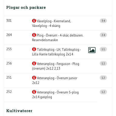
Plogar och packare
301
34
Växelplog - Kverneland,
Växelplog - 4 skärig
264
24
Plog - Överum - 4-skär, delburen.
Reservdelsmaskin
255
11
Tallriksplog - LH, Tallriksplog -
Lilla Harrie tallriksplog 2x14
256
12
Veteranplog - Ferguson - Plog
(överum) 2x12 2,13
251
12
Veteranplog - Överum junior
2x12
252
12
Veteranplog - Överum S-plog
2x14 gasplog
Kultivatorer