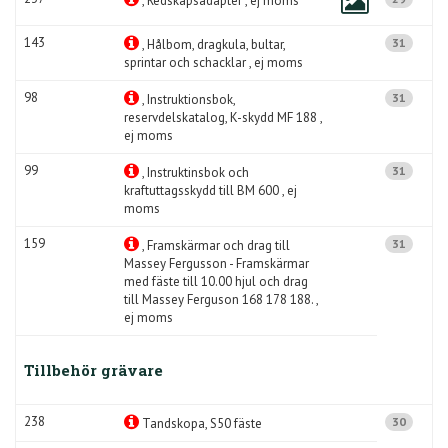
, Redskapsadapter , ej moms
143
31
, Hålbom, dragkula, bultar,
sprintar och schacklar , ej moms
98
31
, Instruktionsbok,
reservdelskatalog, K-skydd MF 188 ,
ej moms
99
31
, Instruktinsbok och
kraftuttagsskydd till BM 600 , ej
moms
159
31
, Framskärmar och drag till
Massey Fergusson - Framskärmar
med fäste till 10.00 hjul och drag
till Massey Ferguson 168 178 188. ,
ej moms
Tillbehör grävare
238
30
Tandskopa, S50 fäste