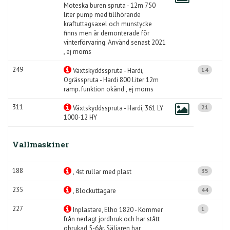
Moteska buren spruta - 12m 750
liter pump med tillhörande
kraftuttagsaxel och munstycke
finns men är demonterade för
vinterförvaring. Använd senast 2021
, ej moms
249
14
Växtskyddsspruta - Hardi,
Ogrässpruta - Hardi 800 Liter 12m
ramp. funktion okänd , ej moms
311
21
Växtskyddsspruta - Hardi, 361 LY
1000-12 HY
Vallmaskiner
188
35
, 4st rullar med plast
235
44
, Blockuttagare
227
1
Inplastare, Elho 1820 - Kommer
från nerlagt jordbruk och har stått
obrukad 5-6år. Säljaren har