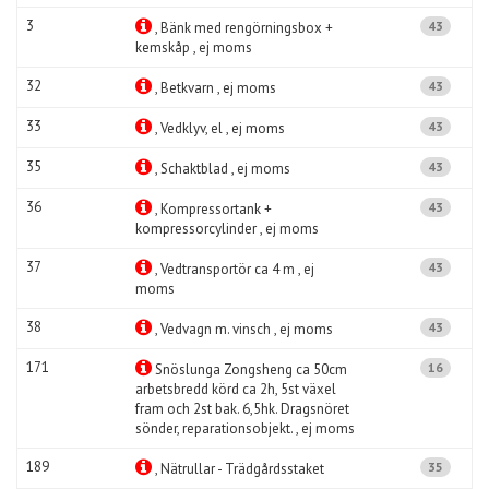
3
43
, Bänk med rengörningsbox +
kemskåp , ej moms
32
43
, Betkvarn , ej moms
33
43
, Vedklyv, el , ej moms
35
43
, Schaktblad , ej moms
36
43
, Kompressortank +
kompressorcylinder , ej moms
37
43
, Vedtransportör ca 4 m , ej
moms
38
43
, Vedvagn m. vinsch , ej moms
171
16
Snöslunga Zongsheng ca 50cm
arbetsbredd körd ca 2h, 5st växel
fram och 2st bak. 6,5hk. Dragsnöret
sönder, reparationsobjekt. , ej moms
189
35
, Nätrullar - Trädgårdsstaket