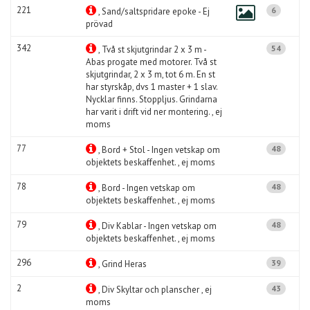
221
6
, Sand/saltspridare epoke - Ej
prövad
342
54
, Två st skjutgrindar 2 x 3 m -
Abas progate med motorer. Två st
skjutgrindar, 2 x 3 m, tot 6 m. En st
har styrskåp, dvs 1 master + 1 slav.
Nycklar finns. Stoppljus. Grindarna
har varit i drift vid ner montering. , ej
moms
77
48
, Bord + Stol - Ingen vetskap om
objektets beskaffenhet. , ej moms
78
48
, Bord - Ingen vetskap om
objektets beskaffenhet. , ej moms
79
48
, Div Kablar - Ingen vetskap om
objektets beskaffenhet. , ej moms
296
39
, Grind Heras
2
43
, Div Skyltar och planscher , ej
moms