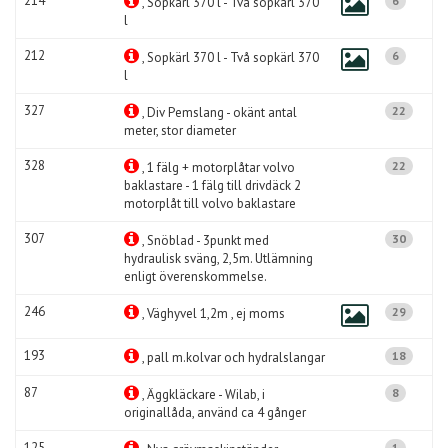
214
6
, Sopkärl 370 l - Två sopkärl 370
l
212
6
, Sopkärl 370 l - Två sopkärl 370
l
327
22
, Div Pemslang - okänt antal
meter, stor diameter
328
22
, 1 fälg + motorplåtar volvo
baklastare - 1 fälg till drivdäck 2
motorplåt till volvo baklastare
307
30
, Snöblad - 3punkt med
hydraulisk sväng, 2,5m. Utlämning
enligt överenskommelse.
246
29
, Väghyvel 1,2m , ej moms
193
18
, pall m.kolvar och hydralslangar
87
8
, Äggkläckare - Wilab, i
originallåda, använd ca 4 gånger
125
1