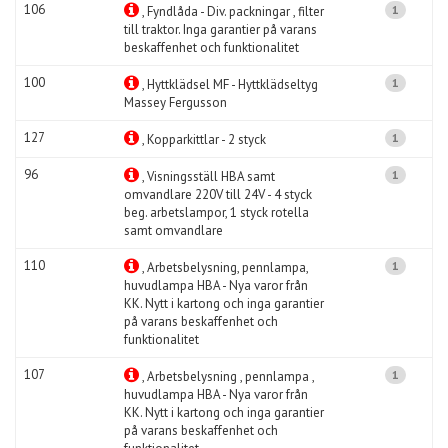
106
1
, Fyndlåda - Div. packningar , filter
till traktor. Inga garantier på varans
beskaffenhet och funktionalitet
100
1
, Hyttklädsel MF - Hyttklädseltyg
Massey Fergusson
127
1
, Kopparkittlar - 2 styck
96
1
, Visningsställ HBA samt
omvandlare 220V till 24V - 4 styck
beg. arbetslampor, 1 styck rotella
samt omvandlare
110
1
, Arbetsbelysning, pennlampa,
huvudlampa HBA - Nya varor från
KK. Nytt i kartong och inga garantier
på varans beskaffenhet och
funktionalitet
107
1
, Arbetsbelysning , pennlampa ,
huvudlampa HBA - Nya varor från
KK. Nytt i kartong och inga garantier
på varans beskaffenhet och