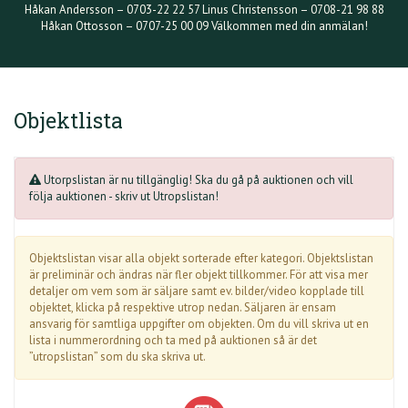
Håkan Andersson – 0703-22 22 57 Linus Christensson – 0708-21 98 88
Håkan Ottosson – 0707-25 00 09 Välkommen med din anmälan!
Objektlista
Utorpslistan är nu tillgänglig! Ska du gå på auktionen och vill
följa auktionen - skriv ut Utropslistan!
Objektslistan visar alla objekt sorterade efter kategori. Objektslistan
är preliminär och ändras när fler objekt tillkommer. För att visa mer
detaljer om vem som är säljare samt ev. bilder/video kopplade till
objektet, klicka på respektive utrop nedan. Säljaren är ensam
ansvarig för samtliga uppgifter om objekten. Om du vill skriva ut en
lista i nummerordning och ta med på auktionen så är det
”utropslistan” som du ska skriva ut.