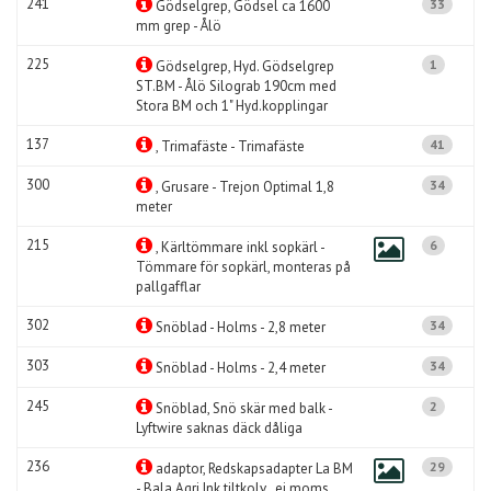
241
33
Gödselgrep, Gödsel ca 1600
mm grep - Ålö
225
1
Gödselgrep, Hyd. Gödselgrep
ST.BM - Ålö Silograb 190cm med
Stora BM och 1" Hyd.kopplingar
137
41
, Trimafäste - Trimafäste
300
34
, Grusare - Trejon Optimal 1,8
meter
215
6
, Kärltömmare inkl sopkärl -
Tömmare för sopkärl, monteras på
pallgafflar
302
34
Snöblad - Holms - 2,8 meter
303
34
Snöblad - Holms - 2,4 meter
245
2
Snöblad, Snö skär med balk -
Lyftwire saknas däck dåliga
236
29
adaptor, Redskapsadapter La BM
- Bala Agri Ink tiltkolv , ej moms