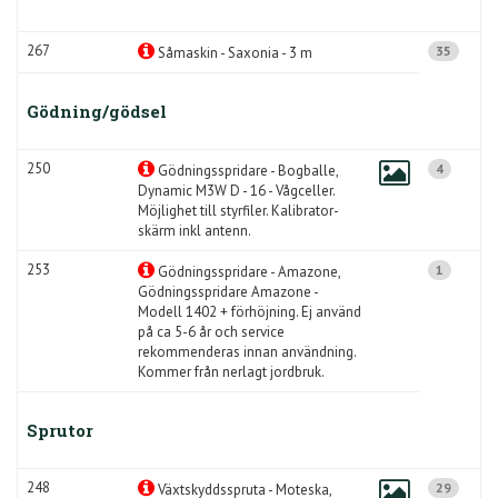
267
35
Såmaskin - Saxonia - 3 m
Gödning/gödsel
250
4
Gödningsspridare - Bogballe,
Dynamic M3W D - 16 - Vågceller.
Möjlighet till styrfiler. Kalibrator-
skärm inkl antenn.
253
1
Gödningsspridare - Amazone,
Gödningsspridare Amazone -
Modell 1402 + förhöjning. Ej använd
på ca 5-6 år och service
rekommenderas innan användning.
Kommer från nerlagt jordbruk.
Sprutor
248
29
Växtskyddsspruta - Moteska,