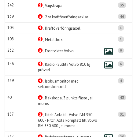
242
35
, Vägskrapa
139
46
, 2 st kraftöverföringsaxlar
103
1
, Kraftöverföringsaxel
108
1
, Metallbox
232
9
, Frontvikter Volvo
146
6
, Radio - Suttit i Volvo 810 Ej
prövad
339
4
, Isobusmonitor med
sektionskontroll
40
43
, Bakskopa, 3 punkts fäste , ej
moms
157
31
, Hitch Axla till Volvo BM 350
600 - Hitch Axla komplett till Volvo
BM 350 600 , ej moms
237
29