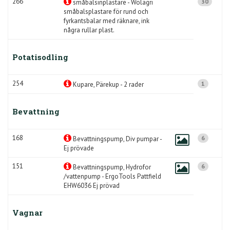
266
30
småbalsinplastare - Wolagri
småbalsplastare för rund och
fyrkantsbalar med räknare, ink
några rullar plast.
Potatisodling
254
1
Kupare, Pärekup - 2 rader
Bevattning
168
6
Bevattningspump, Div pumpar -
Ej prövade
151
6
Bevattningspump, Hydrofor
/vattenpump - ErgoTools Pattfield
EHW6036 Ej prövad
Vagnar