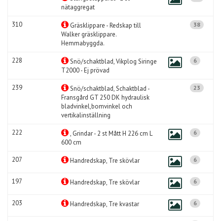
nätaggregat
310
38
Gräsklippare - Redskap till
Walker gräsklippare.
Hemmabyggda.
228
6
Snö/schaktblad, Vikplog Siringe
T2000 - Ej prövad
239
23
Snö/schaktblad, Schaktblad -
Fransgård GT 250 DK hydraulisk
bladvinkel,bomvinkel och
vertikalinställning
222
6
, Grindar - 2 st Mått H 226 cm L
600 cm
207
6
Handredskap, Tre skövlar
197
6
Handredskap, Tre skövlar
203
6
Handredskap, Tre kvastar