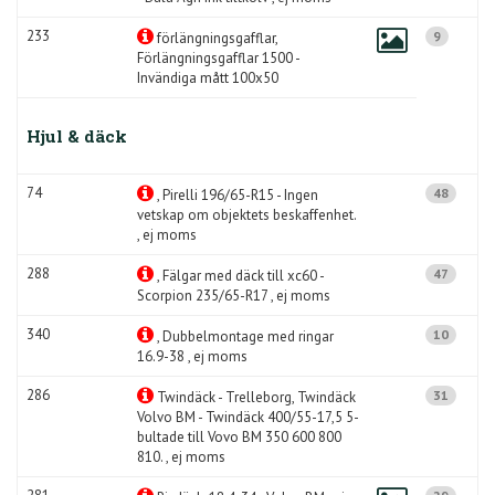
233
9
förlängningsgafflar,
Förlängningsgafflar 1500 -
Invändiga mått 100x50
Hjul & däck
74
48
, Pirelli 196/65-R15 - Ingen
vetskap om objektets beskaffenhet.
, ej moms
288
47
, Fälgar med däck till xc60 -
Scorpion 235/65-R17 , ej moms
340
10
, Dubbelmontage med ringar
16.9-38 , ej moms
286
31
Twindäck - Trelleborg, Twindäck
Volvo BM - Twindäck 400/55-17,5 5-
bultade till Vovo BM 350 600 800
810. , ej moms