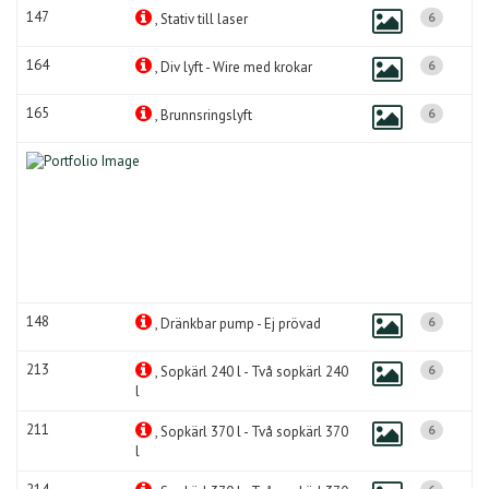
147
6
, Stativ till laser
164
6
, Div lyft - Wire med krokar
165
6
, Brunnsringslyft
148
6
, Dränkbar pump - Ej prövad
213
6
, Sopkärl 240 l - Två sopkärl 240
l
211
6
, Sopkärl 370 l - Två sopkärl 370
l