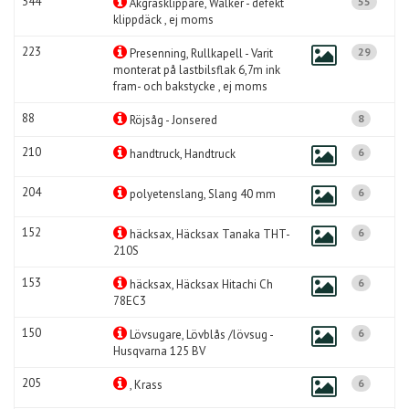
344
55
Åkgräsklippare, Walker - defekt
klippdäck , ej moms
223
29
Presenning, Rullkapell - Varit
monterat på lastbilsflak 6,7m ink
fram- och bakstycke , ej moms
88
8
Röjsåg - Jonsered
210
6
handtruck, Handtruck
204
6
polyetenslang, Slang 40 mm
152
6
häcksax, Häcksax Tanaka THT-
210S
153
6
häcksax, Häcksax Hitachi Ch
78EC3
150
6
Lövsugare, Lövblås /lövsug -
Husqvarna 125 BV
205
6
, Krass