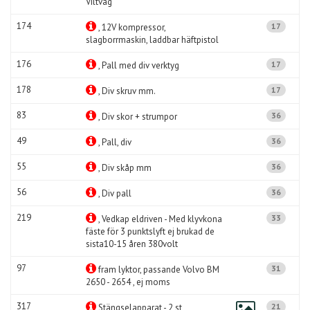
Viltvåg
174
17
, 12V kompressor,
slagborrmaskin, laddbar häftpistol
176
17
, Pall med div verktyg
178
17
, Div skruv mm.
83
36
, Div skor + strumpor
49
36
, Pall, div
55
36
, Div skåp mm
56
36
, Div pall
219
33
, Vedkap eldriven - Med klyvkona
fäste för 3 punktslyft ej brukad de
sista10-15 åren 380volt
97
31
fram lyktor, passande Volvo BM
2650 - 2654 , ej moms
317
21
Stängselapparat - 2 st