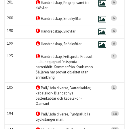
201
6
Handredskap, En grep samt tre
skövlar
200
6
Handredskap, Snöskyfflar
198
6
Handredskap, Skövlar
199
6
Handredskap, Snöskyfflar
123
1
Handredskap, Fettspruta Pressol
- Lätt begagnad fettspruta -
batteridrift. Kommer från Konkursbo.
Säljaren har provat objektet utan
anmärkning
105
1
Pall/låda diverse, Batterikablar,
kabelskor - Blandat nya
batterikablar och kabelskor -
Oanvänt
194
18
Pall/låda diverse, Fyndpall b.la
tryckstänger m.m.