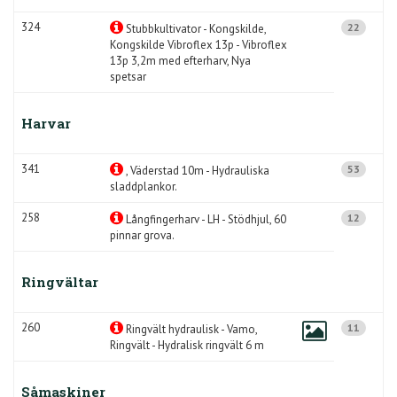
324
22
Stubbkultivator - Kongskilde,
Kongskilde Vibroflex 13p - Vibroflex
13p 3,2m med efterharv, Nya
spetsar
Harvar
341
53
, Väderstad 10m - Hydrauliska
sladdplankor.
258
12
Långfingerharv - LH - Stödhjul, 60
pinnar grova.
Ringvältar
260
11
Ringvält hydraulisk - Vamo,
Ringvält - Hydralisk ringvält 6 m
Såmaskiner