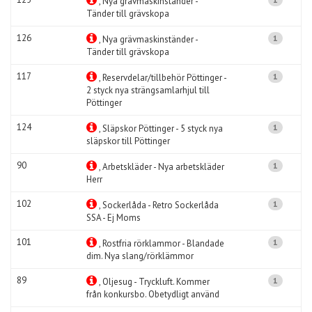
, Nya grävmaskinständer -
Tänder till grävskopa
126
1
, Nya grävmaskinständer -
Tänder till grävskopa
117
1
, Reservdelar/tillbehör Pöttinger -
2 styck nya strängsamlarhjul till
Pöttinger
124
1
, Släpskor Pöttinger - 5 styck nya
släpskor till Pöttinger
90
1
, Arbetskläder - Nya arbetskläder
Herr
102
1
, Sockerlåda - Retro Sockerlåda
SSA - Ej Moms
101
1
, Rostfria rörklammor - Blandade
dim. Nya slang/rörklämmor
89
1
, Oljesug - Tryckluft. Kommer
från konkursbo. Obetydligt använd