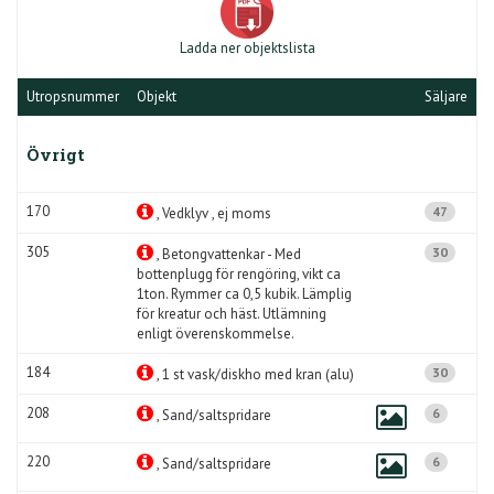
Ladda ner objektslista
Utropsnummer
Objekt
Säljare
Övrigt
170
47
, Vedklyv , ej moms
305
30
, Betongvattenkar - Med
bottenplugg för rengöring, vikt ca
1ton. Rymmer ca 0,5 kubik. Lämplig
för kreatur och häst. Utlämning
enligt överenskommelse.
184
30
, 1 st vask/diskho med kran (alu)
208
6
, Sand/saltspridare
220
6
, Sand/saltspridare