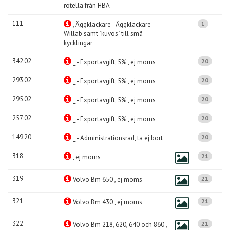
rotella från HBA
111
1
, Äggkläckare - Äggkläckare
Willab samt "kuvös" till små
kycklingar
342:02
20
_ - Exportavgift, 5% , ej moms
293:02
20
_ - Exportavgift, 5% , ej moms
295:02
20
_ - Exportavgift, 5% , ej moms
257:02
20
_ - Exportavgift, 5% , ej moms
149:20
20
_ - Administrationsrad, ta ej bort
318
21
, ej moms
319
21
Volvo Bm 650 , ej moms
321
21
Volvo Bm 430 , ej moms
322
21
Volvo Bm 218, 620, 640 och 860 ,