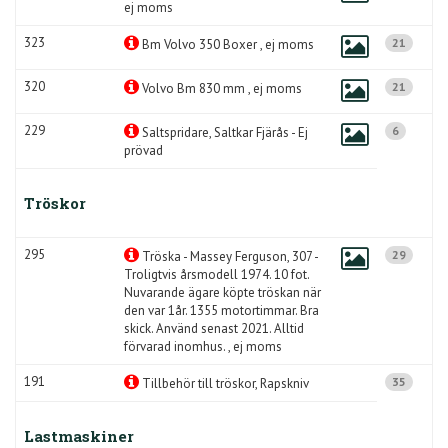
ej moms
323
21
Bm Volvo 350 Boxer , ej moms
320
21
Volvo Bm 830 mm , ej moms
229
6
Saltspridare, Saltkar Fjärås - Ej
prövad
Tröskor
295
29
Tröska - Massey Ferguson, 307 -
Troligtvis årsmodell 1974. 10 fot.
Nuvarande ägare köpte tröskan när
den var 1år. 1355 motortimmar. Bra
skick. Använd senast 2021. Alltid
förvarad inomhus. , ej moms
191
35
Tillbehör till tröskor, Rapskniv
Lastmaskiner