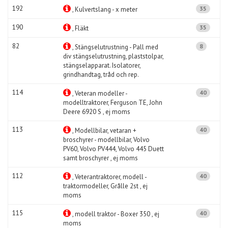
192
35
, Kulvertslang - x meter
190
35
, Fläkt
82
8
, Stängselutrustning - Pall med
div stängselutrustning, plaststolpar,
stängselapparat. Isolatorer,
grindhandtag, tråd och rep.
114
40
, Veteran modeller -
modelltraktorer, Ferguson TE, John
Deere 6920 S , ej moms
113
40
, Modellbilar, vetaran +
broschyrer - modellbilar, Volvo
PV60, Volvo PV444, Volvo 445 Duett
samt broschyrer , ej moms
112
40
, Veterantraktorer, modell -
traktormodeller, Grålle 2st , ej
moms
115
40
, modell traktor - Boxer 350 , ej
moms