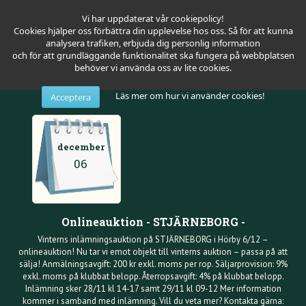
Vi har uppdaterat vår cookiepolicy!
Cookies hjälper oss förbättra din upplevelse hos oss. Så för att kunna
analysera trafiken, erbjuda dig personlig information
och för att grundläggande funktionalitet ska fungera på webbplatsen
behöver vi använda oss av lite cookies.
Läs mer om hur vi använder cookies!
Acceptera
december
06
Onlineauktion - STJÄRNEBORG -
Vinterns inlämningsauktion på STJÄRNEBORG i Hörby 6/12 –
onlineauktion! Nu tar vi emot objekt till vinterns auktion – passa på att
sälja! Anmälningsavgift: 200 kr exkl. moms per rop. Säljarprovision: 9%
exkl. moms på klubbat belopp. Återropsavgift: 4% på klubbat belopp.
Inlämning sker 28/11 kl 14-17 samt 29/11 kl 09-12 Mer information
kommer i samband med inlämning. Vill du veta mer? Kontakta gärna: