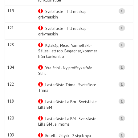
funktionalitet
119
1
, Svetsfäste - Till redskap -
grävmaskin
121
1
, Svetsfäste - Till redskap -
grävmaskin
128
1
, Kylskåp, Micro, Värmefläkt -
Säljes i ett rop. Begagnat, kommer
från konkursbo
104
1
, Yxa Stihl - Ny proffsyxa från
Stihl
122
1
, Lastarfäste Trima - Svetsfäste
Trima
118
1
, Lastarfäste La Bm - Svetsfäste
Lilla BM
120
1
, Lastarfäste La BM - Svetsfäste
Lilla BM , ej moms
109
1
, Rotella 2styck - 2 styck nya