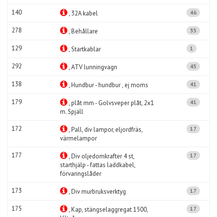
140
46
, 32A kabel
278
35
, Behållare
129
1
, Startkablar
292
45
, ATV lunningvagn
138
41
, Hundbur - hundbur , ej moms
179
41
, plåt mm - Golvsveper plåt, 2x1
m. Spjäll
172
17
, Pall, div lampor, eljordfräs,
värmelampor
177
17
, Div oljedomkrafter 4 st,
starthjälp - fattas laddkabel,
förvaringslåder
173
17
, Div murbruksverktyg
175
17
, Kap, stängselaggregat 1500,