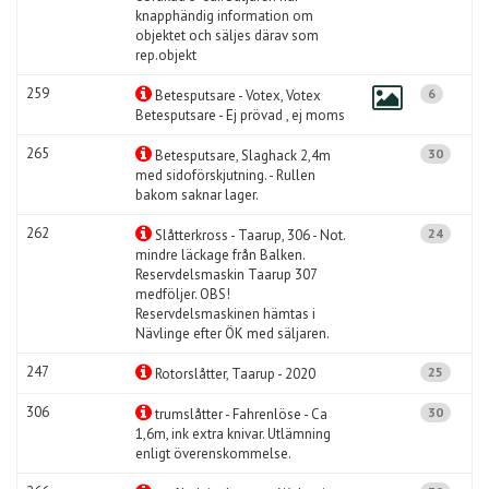
knapphändig information om
objektet och säljes därav som
rep.objekt
259
6
Betesputsare - Votex, Votex
Betesputsare - Ej prövad , ej moms
265
30
Betesputsare, Slaghack 2,4m
med sidoförskjutning. - Rullen
bakom saknar lager.
262
24
Slåtterkross - Taarup, 306 - Not.
mindre läckage från Balken.
Reservdelsmaskin Taarup 307
medföljer. OBS!
Reservdelsmaskinen hämtas i
Nävlinge efter ÖK med säljaren.
247
25
Rotorslåtter, Taarup - 2020
306
30
trumslåtter - Fahrenlöse - Ca
1,6m, ink extra knivar. Utlämning
enligt överenskommelse.