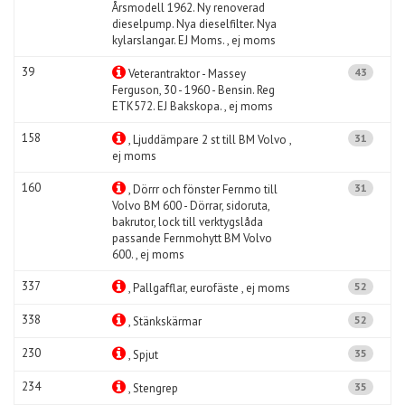
Årsmodell 1962. Ny renoverad
dieselpump. Nya dieselfilter. Nya
kylarslangar. EJ Moms. , ej moms
39
43
Veterantraktor - Massey
Ferguson, 30 - 1960 - Bensin. Reg
ETK572. EJ Bakskopa. , ej moms
158
31
, Ljuddämpare 2 st till BM Volvo ,
ej moms
160
31
, Dörrr och fönster Fernmo till
Volvo BM 600 - Dörrar, sidoruta,
bakrutor, lock till verktygslåda
passande Fernmohytt BM Volvo
600. , ej moms
337
52
, Pallgafflar, eurofäste , ej moms
338
52
, Stänkskärmar
230
35
, Spjut
234
35
, Stengrep