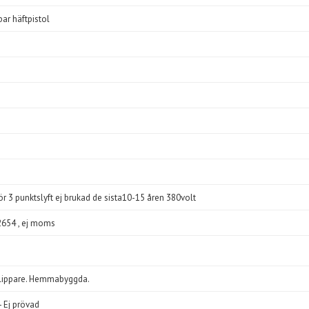
ar häftpistol
ör 3 punktslyft ej brukad de sista10-15 åren 380volt
2654 , ej moms
sklippare. Hemmabyggda.
 Ej prövad