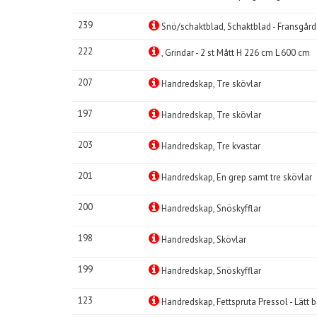
239
Snö/schaktblad, Schaktblad - Fransgård
222
, Grindar - 2 st Mått H 226 cm L 600 cm
207
Handredskap, Tre skövlar
197
Handredskap, Tre skövlar
203
Handredskap, Tre kvastar
201
Handredskap, En grep samt tre skövlar
200
Handredskap, Snöskyfflar
198
Handredskap, Skövlar
199
Handredskap, Snöskyfflar
123
Handredskap, Fettspruta Pressol - Lätt 