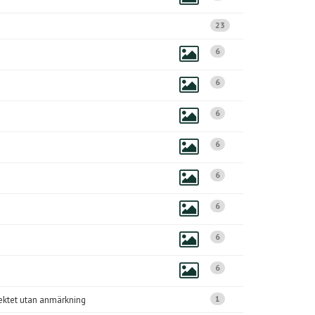
23
6
6
6
6
6
6
6
6
1
jektet utan anmärkning