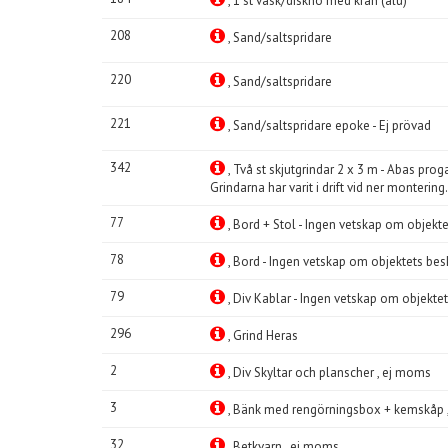
, 1 st vask/diskho med kran (alu)
208
, Sand/saltspridare
220
, Sand/saltspridare
221
, Sand/saltspridare epoke - Ej prövad
342
, Två st skjutgrindar 2 x 3 m - Abas proga
Grindarna har varit i drift vid ner montering
77
, Bord + Stol - Ingen vetskap om objekt
78
, Bord - Ingen vetskap om objektets bes
79
, Div Kablar - Ingen vetskap om objekte
296
, Grind Heras
2
, Div Skyltar och planscher , ej moms
3
, Bänk med rengörningsbox + kemskåp 
32
, Betkvarn , ej moms