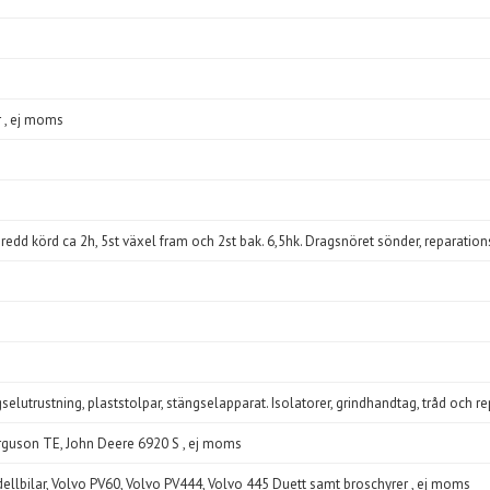
 , ej moms
d körd ca 2h, 5st växel fram och 2st bak. 6,5hk. Dragsnöret sönder, reparation
selutrustning, plaststolpar, stängselapparat. Isolatorer, grindhandtag, tråd och re
erguson TE, John Deere 6920 S , ej moms
odellbilar, Volvo PV60, Volvo PV444, Volvo 445 Duett samt broschyrer , ej moms