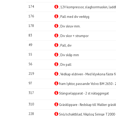
174
, 12V kompressor, slagborrmaskin, laddb
176
, Pall med div verktyg
178
, Div skruv mm.
83
, Div skor + strumpor
49
, Pall, div
55
, Div skåp mm
56
, Div pall
219
, Vedkap eldriven - Med klyvkona fäste f
97
fram lyktor, passande Volvo BM 2650 - 
317
Stängselapparat - 2 st nätaggregat
310
Gräsklippare - Redskap till Walker grä
228
Snö/schaktblad, Vikplog Siringe T2000 -