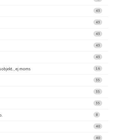
43
43
43
43
43
16
sobjekt. , ej moms
35
35
35
8
p.
40
40