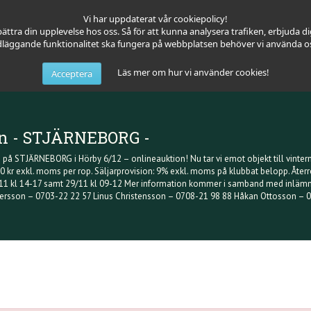
Vi har uppdaterat vår cookiepolicy!
bättra din upplevelse hos oss. Så för att kunna analysera trafiken, erbjuda d
dläggande funktionalitet ska fungera på webbplatsen behöver vi använda oss
Läs mer om hur vi använder cookies!
Acceptera
on - STJÄRNEBORG -
 på STJÄRNEBORG i Hörby 6/12 – onlineauktion! Nu tar vi emot objekt till vintern
00 kr exkl. moms per rop. Säljarprovision: 9% exkl. moms på klubbat belopp. Återr
/11 kl 14-17 samt 29/11 kl 09-12 Mer information kommer i samband med inlämnin
ersson – 0703-22 22 57 Linus Christensson – 0708-21 98 88 Håkan Ottosson –