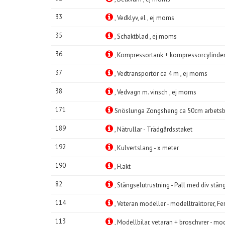
33
, Vedklyv, el , ej moms
35
, Schaktblad , ej moms
36
, Kompressortank + kompressorcylinder
37
, Vedtransportör ca 4 m , ej moms
38
, Vedvagn m. vinsch , ej moms
171
Snöslunga Zongsheng ca 50cm arbetsbred
189
, Nätrullar - Trädgårdsstaket
192
, Kulvertslang - x meter
190
, Fläkt
82
, Stängselutrustning - Pall med div stäng
114
, Veteran modeller - modelltraktorer, F
113
, Modellbilar, vetaran + broschyrer - m