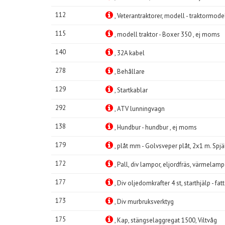
112
, Veterantraktorer, modell - traktormodel
115
, modell traktor - Boxer 350 , ej moms
140
, 32A kabel
278
, Behållare
129
, Startkablar
292
, ATV lunningvagn
138
, Hundbur - hundbur , ej moms
179
, plåt mm - Golvsveper plåt, 2x1 m. Spjä
172
, Pall, div lampor, eljordfräs, värmelam
177
, Div oljedomkrafter 4 st, starthjälp - fa
173
, Div murbruksverktyg
175
, Kap, stängselaggregat 1500, Viltvåg