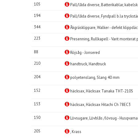
105
Pall/låda diverse, Batterikablar, kabels
194
Pall/låda diverse, Fyndpall b.la tryckst
344
Åkgräsklippare, Walker - defekt klippdä
223
Presenning, Rullkapell - Varit monterat 
88
Röjsåg - Jonsered
210
handtruck, Handtruck
204
polyetenslang, Slang 40 mm
152
häcksax, Häcksax Tanaka THT-210S
153
häcksax, Häcksax Hitachi Ch 78EC3
150
Lövsugare, Lövblås /lövsug - Husqvarna
205
, Krass