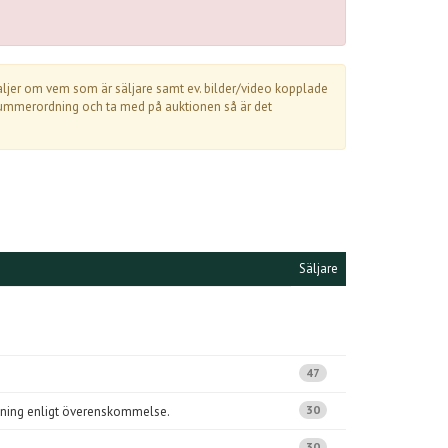
detaljer om vem som är säljare samt ev. bilder/video kopplade
 i nummerordning och ta med på auktionen så är det
Säljare
47
30
lämning enligt överenskommelse.
30