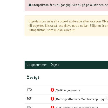
Utorpslistan är nu tillgänglig! Ska du gå på auktionen och 
Objektslistan visar alla objekt sorterade efter kategori. Ob
till objektet, klicka på respektive utrop nedan. Säljaren är
”utropslistan” som du ska skriva ut.
Utropsnummer
Objekt
Övrigt
170
, Vedklyv , ej moms
305
, Betongvattenkar - Med bottenplugg för
184