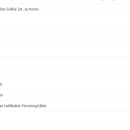
ler, Grålle 2st , ej moms
ll
por
ttas laddkabel, förvaringslåder