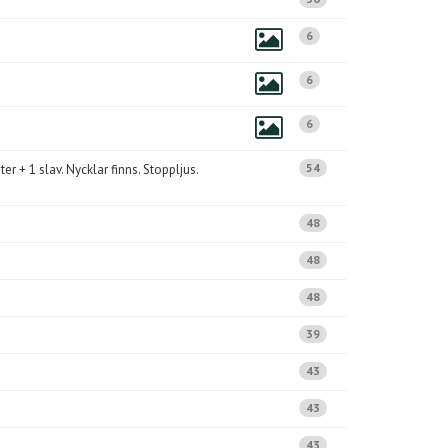
6
6
6
54
er + 1 slav. Nycklar finns. Stoppljus.
48
48
48
39
43
43
43