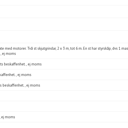
te med motorer. Två st skjutgrindar, 2 x 3 m, tot 6 m. En st har styrskåp, dvs 1 mast
. , ej moms
ets beskaffenhet. , ej moms
kaffenhet. , ej moms
ts beskaffenhet. , ej moms
, ej moms