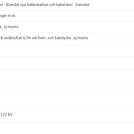
kor - Blandat nya batterikablar och kabelskor - Oanvänt
änger m.m.
ck , ej moms
på lastbilsflak 6,7m ink fram- och bakstycke , ej moms
 125 BV