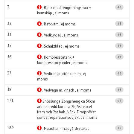
3
43
, Bänk med rengörningsbox +
kemskåp , ej moms
32
43
, Betkvarn , ej moms
33
43
, Vedklyv, el , ej moms
35
43
, Schaktblad , ej moms
36
43
, Kompressortank +
kompressorcylinder , ej moms
37
43
, Vedtransportör ca 4 m , ej
moms
38
43
, Vedvagn m. vinsch , ej moms
171
16
Snöslunga Zongsheng ca 50cm
arbetsbredd körd ca 2h, 5st växel
fram och 2st bak. 6,5hk. Dragsnöret
sönder, reparationsobjekt. , ej moms
189
35
, Nätrullar - Trädgårdsstaket