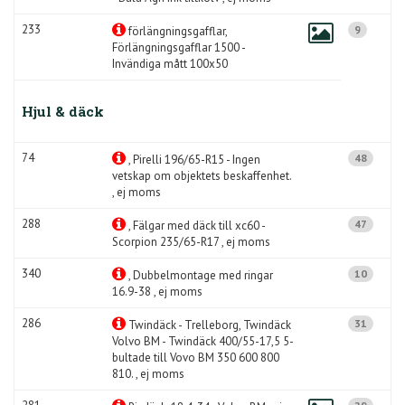
233
9
förlängningsgafflar,
Förlängningsgafflar 1500 -
Invändiga mått 100x50
Hjul & däck
74
48
, Pirelli 196/65-R15 - Ingen
vetskap om objektets beskaffenhet.
, ej moms
288
47
, Fälgar med däck till xc60 -
Scorpion 235/65-R17 , ej moms
340
10
, Dubbelmontage med ringar
16.9-38 , ej moms
286
31
Twindäck - Trelleborg, Twindäck
Volvo BM - Twindäck 400/55-17,5 5-
bultade till Vovo BM 350 600 800
810. , ej moms