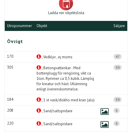
Ladda ner objektslista
Utropsnummer
Objekt
Säljare
Övrigt
170
47
, Vedklyv , ej moms
305
30
, Betongvattenkar - Med
bottenplugg för rengöring, vikt ca
1ton. Rymmer ca 0,5 kubik. Lämplig
för kreatur och häst. Utlämning
enligt överenskommelse.
184
30
, 1 st vask/diskho med kran (alu)
208
6
, Sand/saltspridare
220
6
, Sand/saltspridare