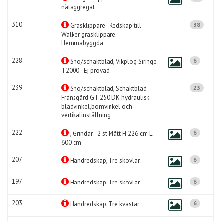
nätaggregat
310
38
Gräsklippare - Redskap till
Walker gräsklippare.
Hemmabyggda.
228
6
Snö/schaktblad, Vikplog Siringe
T2000 - Ej prövad
239
23
Snö/schaktblad, Schaktblad -
Fransgård GT 250 DK hydraulisk
bladvinkel,bomvinkel och
vertikalinställning
222
6
, Grindar - 2 st Mått H 226 cm L
600 cm
207
6
Handredskap, Tre skövlar
197
6
Handredskap, Tre skövlar
203
6
Handredskap, Tre kvastar