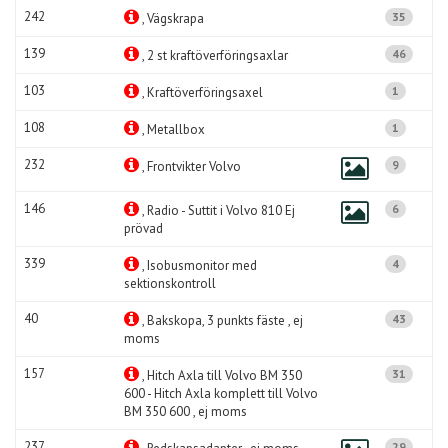
242
35
, Vägskrapa
139
46
, 2 st kraftöverföringsaxlar
103
1
, Kraftöverföringsaxel
108
1
, Metallbox
232
9
, Frontvikter Volvo
146
6
, Radio - Suttit i Volvo 810 Ej
prövad
339
4
, Isobusmonitor med
sektionskontroll
40
43
, Bakskopa, 3 punkts fäste , ej
moms
157
31
, Hitch Axla till Volvo BM 350
600 - Hitch Axla komplett till Volvo
BM 350 600 , ej moms
237
29