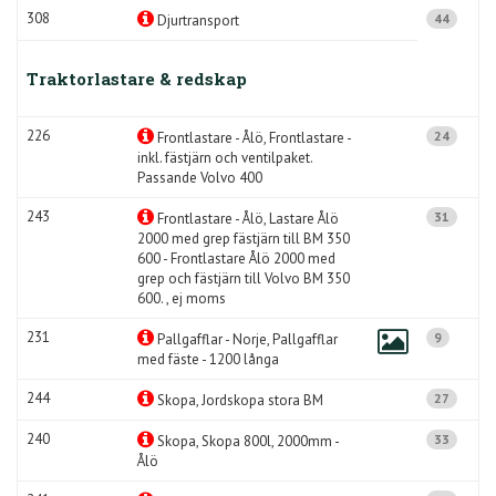
308
44
Djurtransport
Traktorlastare & redskap
226
24
Frontlastare - Ålö, Frontlastare -
inkl. fästjärn och ventilpaket.
Passande Volvo 400
243
31
Frontlastare - Ålö, Lastare Ålö
2000 med grep fästjärn till BM 350
600 - Frontlastare Ålö 2000 med
grep och fästjärn till Volvo BM 350
600. , ej moms
231
9
Pallgafflar - Norje, Pallgafflar
med fäste - 1200 långa
244
27
Skopa, Jordskopa stora BM
240
33
Skopa, Skopa 800l, 2000mm -
Ålö