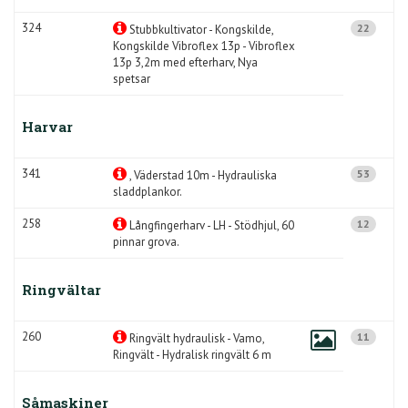
324
22
Stubbkultivator - Kongskilde,
Kongskilde Vibroflex 13p - Vibroflex
13p 3,2m med efterharv, Nya
spetsar
Harvar
341
53
, Väderstad 10m - Hydrauliska
sladdplankor.
258
12
Långfingerharv - LH - Stödhjul, 60
pinnar grova.
Ringvältar
260
11
Ringvält hydraulisk - Vamo,
Ringvält - Hydralisk ringvält 6 m
Såmaskiner