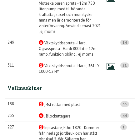
Moteska buren spruta - 12m 750
liter pump med tillhörande
kraftuttagsaxel och munstycke
finns men är demonterade för
vinterförvaring. Använd senast 2021
, ej moms
249
14
Växtskyddsspruta - Hardi,
Ogrässpruta - Hardi 800 Liter 12m
ramp. funktion okänd , ej moms
311
21
Växtskyddsspruta - Hardi, 361 LY
1000-12 HY
Vallmaskiner
188
35
, 4st rullar med plast
235
44
, Blockuttagare
227
1
Inplastare, Elho 1820 - Kommer
från nerlagt jordbruk och har stått
obrukad 5-6år. Säljaren har