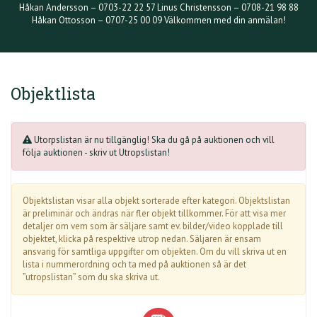
Håkan Andersson – 0703-22 22 57 Linus Christensson – 0708-21 98 88
Håkan Ottosson – 0707-25 00 09 Välkommen med din anmälan!
Objektlista
Utorpslistan är nu tillgänglig! Ska du gå på auktionen och vill
följa auktionen - skriv ut Utropslistan!
Objektslistan visar alla objekt sorterade efter kategori. Objektslistan
är preliminär och ändras när fler objekt tillkommer. För att visa mer
detaljer om vem som är säljare samt ev. bilder/video kopplade till
objektet, klicka på respektive utrop nedan. Säljaren är ensam
ansvarig för samtliga uppgifter om objekten. Om du vill skriva ut en
lista i nummerordning och ta med på auktionen så är det
”utropslistan” som du ska skriva ut.