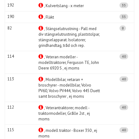
192
35
, Kulvertslang - x meter
190
35
, Fläkt
82
8
, Stängselutrustning - Pall med
div stängselutrustning, plaststolpar,
stängselapparat. Isolatorer,
grindhandtag, tråd och rep.
114
40
, Veteran modeller -
modelltraktorer, Ferguson TE, John
Deere 6920 S , ej moms
113
40
, Modellbilar, vetaran +
broschyrer - modellbilar, Volvo
PV60, Volvo PV444, Volvo 445 Duett
samt broschyrer , ej moms
112
40
, Veterantraktorer, modell -
traktormodeller, Grålle 2st , ej
moms
115
40
, modell traktor - Boxer 350 , ej
moms