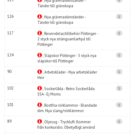
, Nya grävmaskinständer -
Tänder till grävskopa
126
1
, Nya grävmaskinständer -
Tänder till grävskopa
117
1
, Reservdelar/tillbehör Pöttinger -
2 styck nya strängsamlarhjul till
Pöttinger
124
1
, Släpskor Pöttinger - 5 styck nya
släpskor till Pöttinger
90
1
, Arbetskläder - Nya arbetskläder
Herr
102
1
, Sockerlåda - Retro Sockerlåda
SSA - Ej Moms
101
1
, Rostfria rörklammor - Blandade
dim. Nya slang/rörklämmor
89
1
, Oljesug - Tryckluft. Kommer
från konkursbo. Obetydligt använd