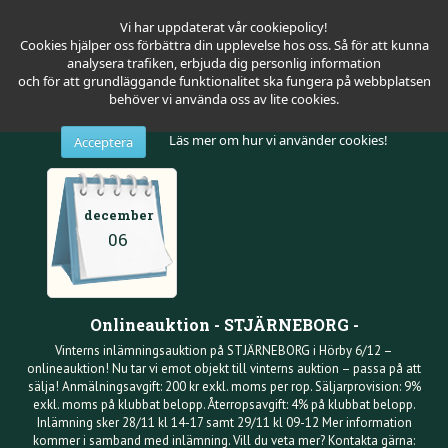
Vi har uppdaterat vår cookiepolicy!
Cookies hjälper oss förbättra din upplevelse hos oss. Så för att kunna
analysera trafiken, erbjuda dig personlig information
och för att grundläggande funktionalitet ska fungera på webbplatsen
behöver vi använda oss av lite cookies.
Läs mer om hur vi använder cookies!
Acceptera
december
06
Onlineauktion - STJÄRNEBORG -
Vinterns inlämningsauktion på STJÄRNEBORG i Hörby 6/12 –
onlineauktion! Nu tar vi emot objekt till vinterns auktion – passa på att
sälja! Anmälningsavgift: 200 kr exkl. moms per rop. Säljarprovision: 9%
exkl. moms på klubbat belopp. Återropsavgift: 4% på klubbat belopp.
Inlämning sker 28/11 kl 14-17 samt 29/11 kl 09-12 Mer information
kommer i samband med inlämning. Vill du veta mer? Kontakta gärna: