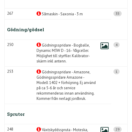
267
35
Såmaskin - Saxonia - 3 m
Gödning/gödsel
250
4
Gödningsspridare - Bogballe,
Dynamic M3W D - 16 - Vågceller.
Möjlighet till styrfiler. Kalibrator-
skärm inkl antenn.
253
1
Gödningsspridare - Amazone,
Gödningsspridare Amazone -
Modell 1402 + förhöjning. Ej använd
på ca 5-6 år och service
rekommenderas innan användning.
Kommer från nerlagt jordbruk.
Sprutor
248
29
Växtskyddsspruta - Moteska,