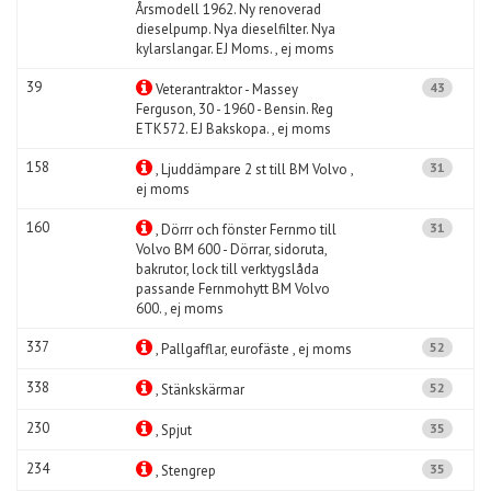
Årsmodell 1962. Ny renoverad
dieselpump. Nya dieselfilter. Nya
kylarslangar. EJ Moms. , ej moms
39
43
Veterantraktor - Massey
Ferguson, 30 - 1960 - Bensin. Reg
ETK572. EJ Bakskopa. , ej moms
158
31
, Ljuddämpare 2 st till BM Volvo ,
ej moms
160
31
, Dörrr och fönster Fernmo till
Volvo BM 600 - Dörrar, sidoruta,
bakrutor, lock till verktygslåda
passande Fernmohytt BM Volvo
600. , ej moms
337
52
, Pallgafflar, eurofäste , ej moms
338
52
, Stänkskärmar
230
35
, Spjut
234
35
, Stengrep