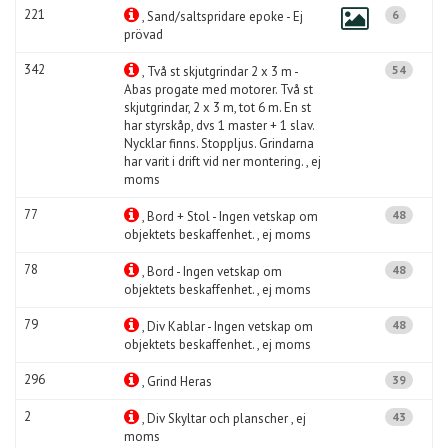
221
6
, Sand/saltspridare epoke - Ej
prövad
342
54
, Två st skjutgrindar 2 x 3 m -
Abas progate med motorer. Två st
skjutgrindar, 2 x 3 m, tot 6 m. En st
har styrskåp, dvs 1 master + 1 slav.
Nycklar finns. Stoppljus. Grindarna
har varit i drift vid ner montering. , ej
moms
77
48
, Bord + Stol - Ingen vetskap om
objektets beskaffenhet. , ej moms
78
48
, Bord - Ingen vetskap om
objektets beskaffenhet. , ej moms
79
48
, Div Kablar - Ingen vetskap om
objektets beskaffenhet. , ej moms
296
39
, Grind Heras
2
43
, Div Skyltar och planscher , ej
moms