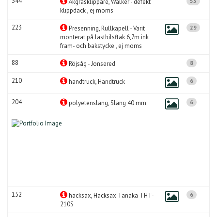
344
55
Åkgräsklippare, Walker - defekt
klippdäck , ej moms
223
29
Presenning, Rullkapell - Varit
monterat på lastbilsflak 6,7m ink
fram- och bakstycke , ej moms
88
8
Röjsåg - Jonsered
210
6
handtruck, Handtruck
204
6
polyetenslang, Slang 40 mm
152
6
häcksax, Häcksax Tanaka THT-
210S