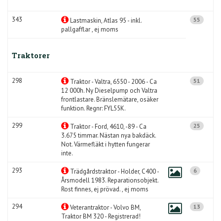
343
55
Lastmaskin, Atlas 95 - inkl.
pallgafflar , ej moms
Traktorer
298
51
Traktor - Valtra, 6550 - 2006 - Ca
12 000h. Ny Dieselpump och Valtra
frontlastare. Bränslemätare, osäker
funktion. Regnr: FYL55K.
299
25
Traktor - Ford, 4610, -89 - Ca
3.675 timmar. Nästan nya bakdäck.
Not. Värmefläkt i hytten fungerar
inte.
293
6
Trädgårdstraktor - Holder, C400 -
Årsmodell 1983. Reparationsobjekt.
Rost finnes, ej prövad. , ej moms
294
13
Veterantraktor - Volvo BM,
Traktor BM 320 - Registrerad!