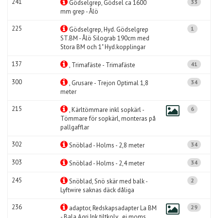
241
33
Gödselgrep, Gödsel ca 1600
mm grep - Ålö
225
1
Gödselgrep, Hyd. Gödselgrep
ST.BM - Ålö Silograb 190cm med
Stora BM och 1" Hyd.kopplingar
137
41
, Trimafäste - Trimafäste
300
34
, Grusare - Trejon Optimal 1,8
meter
215
6
, Kärltömmare inkl sopkärl -
Tömmare för sopkärl, monteras på
pallgafflar
302
34
Snöblad - Holms - 2,8 meter
303
34
Snöblad - Holms - 2,4 meter
245
2
Snöblad, Snö skär med balk -
Lyftwire saknas däck dåliga
236
29
adaptor, Redskapsadapter La BM
- Bala Agri Ink tiltkolv , ej moms