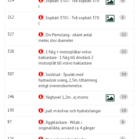
214
6
, Sopkärl 370 l - Två sopkärl 370
l
212
6
, Sopkärl 370 l - Två sopkärl 370
l
327
22
, Div Pemslang - okänt antal
meter, stor diameter
328
22
, 1 fälg + motorplåtar volvo
baklastare - 1 fälg till drivdäck 2
motorplåt till volvo baklastare
307
30
, Snöblad - 3punkt med
hydraulisk sväng, 2,5m. Utlämning
enligt överenskommelse.
246
29
, Väghyvel 1,2m , ej moms
193
18
, pall m.kolvar och hydralslangar
87
8
, Äggkläckare - Wilab, i
originallåda, använd ca 4 gånger
125
1