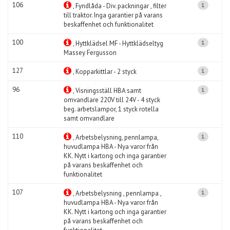
106
1
, Fyndlåda - Div. packningar , filter
till traktor. Inga garantier på varans
beskaffenhet och funktionalitet
100
1
, Hyttklädsel MF - Hyttklädseltyg
Massey Fergusson
127
1
, Kopparkittlar - 2 styck
96
1
, Visningsställ HBA samt
omvandlare 220V till 24V - 4 styck
beg. arbetslampor, 1 styck rotella
samt omvandlare
110
1
, Arbetsbelysning, pennlampa,
huvudlampa HBA - Nya varor från
KK. Nytt i kartong och inga garantier
på varans beskaffenhet och
funktionalitet
107
1
, Arbetsbelysning , pennlampa ,
huvudlampa HBA - Nya varor från
KK. Nytt i kartong och inga garantier
på varans beskaffenhet och