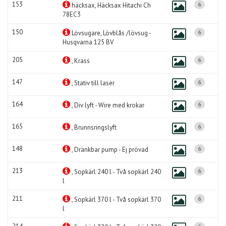
153
6
häcksax, Häcksax Hitachi Ch
78EC3
150
6
Lövsugare, Lövblås /lövsug -
Husqvarna 125 BV
205
6
, Krass
147
6
, Stativ till laser
164
6
, Div lyft - Wire med krokar
165
6
, Brunnsringslyft
148
6
, Dränkbar pump - Ej prövad
213
6
, Sopkärl 240 l - Två sopkärl 240
l
211
6
, Sopkärl 370 l - Två sopkärl 370
l