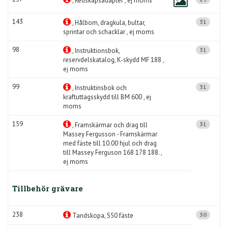
, Redskapsadapter , ej moms
143
31
, Hålbom, dragkula, bultar,
sprintar och schacklar , ej moms
98
31
, Instruktionsbok,
reservdelskatalog, K-skydd MF 188 ,
ej moms
99
31
, Instruktinsbok och
kraftuttagsskydd till BM 600 , ej
moms
159
31
, Framskärmar och drag till
Massey Fergusson - Framskärmar
med fäste till 10.00 hjul och drag
till Massey Ferguson 168 178 188. ,
ej moms
Tillbehör grävare
238
30
Tandskopa, S50 fäste