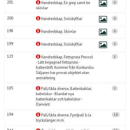
201
6
Handredskap, En grep samt tre
skövlar
200
6
Handredskap, Snöskyfflar
198
6
Handredskap, Skövlar
199
6
Handredskap, Snöskyfflar
123
1
Handredskap, Fettspruta Pressol
- Lätt begagnad fettspruta -
batteridrift. Kommer från Konkursbo.
Säljaren har provat objektet utan
anmärkning
105
1
Pall/låda diverse, Batterikablar,
kabelskor - Blandat nya
batterikablar och kabelskor -
Oanvänt
194
18
Pall/låda diverse, Fyndpall b.la
tryckstänger m.m.