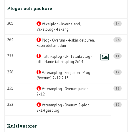
Plogar och packare
301
34
Växelplog - Kverneland,
Växelplog - 4 skärig
264
24
Plog - Överum - 4-skär, delburen.
Reservdelsmaskin
255
11
Tallriksplog - LH, Tallriksplog -
Lilla Harrie tallriksplog 2x14
256
12
Veteranplog - Ferguson - Plog
(överum) 2x12 2,13
251
12
Veteranplog - Överum junior
2x12
252
12
Veteranplog - Överum S-plog
2x14 gasplog
Kultivatorer