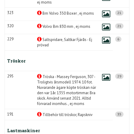
ej moms
323
21
Bm Volvo 350 Boxer , ej moms
320
21
Volvo Bm 830 mm , ej moms
229
6
Saltspridare, Saltkar Fjärås - Ej
prövad
Tröskor
295
29
Tröska - Massey Ferguson, 307 -
Troligtvis årsmodell 1974. 10 fot.
Nuvarande ägare köpte tröskan när
den var 1år. 1355 motortimmar. Bra
skick. Använd senast 2021. Alltid
förvarad inomhus. , ej moms
191
35
Tillbehör till tröskor, Rapskniv
Lastmaskiner