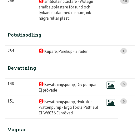
266
30
småbalsinplastare - Wolagri
småbalsplastare för rund och
fyrkantsbalar med räknare, ink
några rullar plast.
Potatisodling
254
1
Kupare, Pärekup - 2 rader
Bevattning
168
6
Bevattningspump, Div pumpar -
Ej prövade
151
6
Bevattningspump, Hydrofor
/vattenpump - ErgoTools Pattfield
EHW6036 Ej prövad
Vagnar