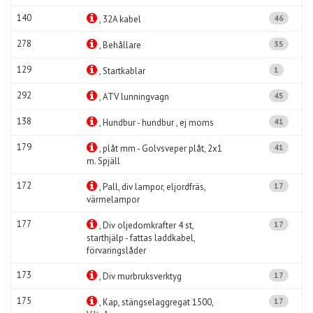
140
46
, 32A kabel
278
35
, Behållare
129
1
, Startkablar
292
45
, ATV lunningvagn
138
41
, Hundbur - hundbur , ej moms
179
41
, plåt mm - Golvsveper plåt, 2x1
m. Spjäll
172
17
, Pall, div lampor, eljordfräs,
värmelampor
177
17
, Div oljedomkrafter 4 st,
starthjälp - fattas laddkabel,
förvaringslåder
173
17
, Div murbruksverktyg
175
17
, Kap, stängselaggregat 1500,