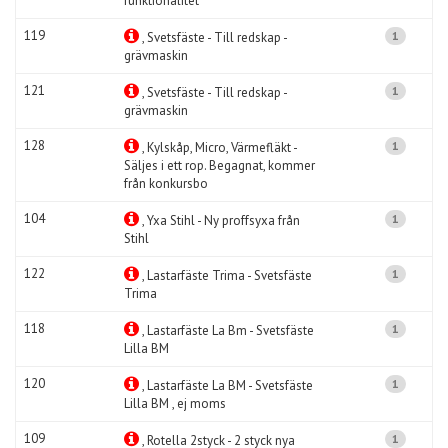
funktionalitet
119
1
, Svetsfäste - Till redskap -
grävmaskin
121
1
, Svetsfäste - Till redskap -
grävmaskin
128
1
, Kylskåp, Micro, Värmefläkt -
Säljes i ett rop. Begagnat, kommer
från konkursbo
104
1
, Yxa Stihl - Ny proffsyxa från
Stihl
122
1
, Lastarfäste Trima - Svetsfäste
Trima
118
1
, Lastarfäste La Bm - Svetsfäste
Lilla BM
120
1
, Lastarfäste La BM - Svetsfäste
Lilla BM , ej moms
109
1
, Rotella 2styck - 2 styck nya