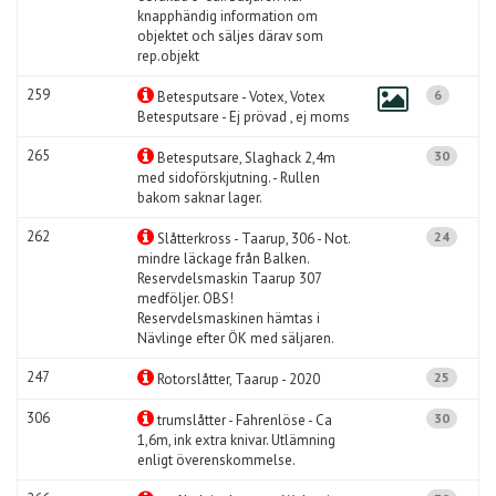
knapphändig information om
objektet och säljes därav som
rep.objekt
259
6
Betesputsare - Votex, Votex
Betesputsare - Ej prövad , ej moms
265
30
Betesputsare, Slaghack 2,4m
med sidoförskjutning. - Rullen
bakom saknar lager.
262
24
Slåtterkross - Taarup, 306 - Not.
mindre läckage från Balken.
Reservdelsmaskin Taarup 307
medföljer. OBS!
Reservdelsmaskinen hämtas i
Nävlinge efter ÖK med säljaren.
247
25
Rotorslåtter, Taarup - 2020
306
30
trumslåtter - Fahrenlöse - Ca
1,6m, ink extra knivar. Utlämning
enligt överenskommelse.