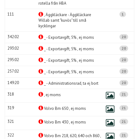
rotella från HBA
111
1
, Äggkläckare - Äggkläckare
Willab samt "kuvös" till små
kycklingar
342:02
20
_ - Exportavgift, 5% , ej moms
293:02
20
_ - Exportavgift, 5% , ej moms
295:02
20
_ - Exportavgift, 5% , ej moms
257:02
20
_ - Exportavgift, 5% , ej moms
149:20
20
_ - Administrationsrad, ta ej bort
318
21
, ej moms
319
21
Volvo Bm 650 , ej moms
321
21
Volvo Bm 430 , ej moms
322
21
Volvo Bm 218, 620, 640 och 860 ,