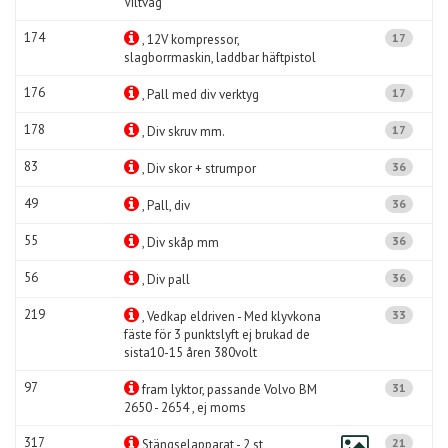
Viltvåg
174
17
, 12V kompressor,
slagborrmaskin, laddbar häftpistol
176
17
, Pall med div verktyg
178
17
, Div skruv mm.
83
36
, Div skor + strumpor
49
36
, Pall, div
55
36
, Div skåp mm
56
36
, Div pall
219
33
, Vedkap eldriven - Med klyvkona
fäste för 3 punktslyft ej brukad de
sista10-15 åren 380volt
97
31
fram lyktor, passande Volvo BM
2650 - 2654 , ej moms
317
21
Stängselapparat - 2 st