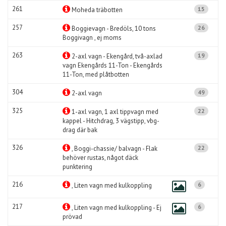
261
15
Moheda träbotten
257
26
Boggievagn - Bredöls, 10 tons
Boggivagn , ej moms
263
19
2-axl vagn - Ekengård, två-axlad
vagn Ekengårds 11-Ton - Ekengårds
11-Ton, med plåtbotten
304
49
2-axl vagn
325
22
1-axl vagn, 1 axl tippvagn med
kappel - Hitchdrag, 3 vägstipp, vbg-
drag där bak
326
22
, Boggi-chassie/ balvagn - Flak
behöver rustas, något däck
punktering
216
6
, Liten vagn med kulkoppling
217
6
, Liten vagn med kulkoppling - Ej
prövad