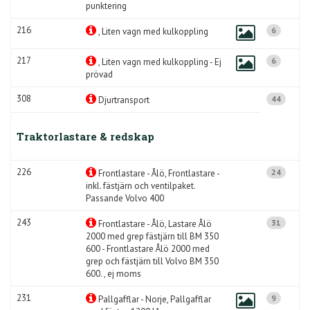
punktering
216
6
, Liten vagn med kulkoppling
217
6
, Liten vagn med kulkoppling - Ej
prövad
308
44
Djurtransport
Traktorlastare & redskap
226
24
Frontlastare - Ålö, Frontlastare -
inkl. fästjärn och ventilpaket.
Passande Volvo 400
243
31
Frontlastare - Ålö, Lastare Ålö
2000 med grep fästjärn till BM 350
600 - Frontlastare Ålö 2000 med
grep och fästjärn till Volvo BM 350
600. , ej moms
231
9
Pallgafflar - Norje, Pallgafflar