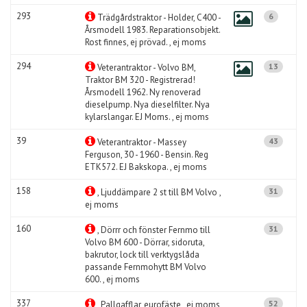
293
6
Trädgårdstraktor - Holder, C400 -
Årsmodell 1983. Reparationsobjekt.
Rost finnes, ej prövad. , ej moms
294
13
Veterantraktor - Volvo BM,
Traktor BM 320 - Registrerad!
Årsmodell 1962. Ny renoverad
dieselpump. Nya dieselfilter. Nya
kylarslangar. EJ Moms. , ej moms
39
43
Veterantraktor - Massey
Ferguson, 30 - 1960 - Bensin. Reg
ETK572. EJ Bakskopa. , ej moms
158
31
, Ljuddämpare 2 st till BM Volvo ,
ej moms
160
31
, Dörrr och fönster Fernmo till
Volvo BM 600 - Dörrar, sidoruta,
bakrutor, lock till verktygslåda
passande Fernmohytt BM Volvo
600. , ej moms
337
52
, Pallgafflar, eurofäste , ej moms