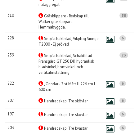
nätaggregat
310
38
Gräsklippare - Redskap till
Walker gräsklippare.
Hemmabyggda.
228
6
Snö/schaktblad, Vikplog Siringe
T2000 - Ej prövad
239
23
Snö/schaktblad, Schaktblad -
Fransgård GT 250 DK hydraulisk
bladvinkel,bomvinkel och
vertikalinställning
222
6
, Grindar - 2 st Mått H 226 cm L
600 cm
207
6
Handredskap, Tre skövlar
197
6
Handredskap, Tre skövlar
203
6
Handredskap, Tre kvastar