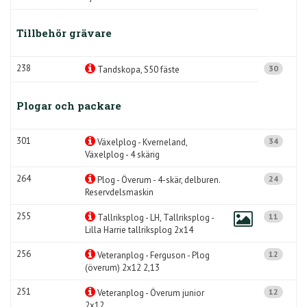
Tillbehör grävare
238
30
Tandskopa, S50 fäste
Plogar och packare
301
34
Växelplog - Kverneland,
Växelplog - 4 skärig
264
24
Plog - Överum - 4-skär, delburen.
Reservdelsmaskin
255
11
Tallriksplog - LH, Tallriksplog -
Lilla Harrie tallriksplog 2x14
256
12
Veteranplog - Ferguson - Plog
(överum) 2x12 2,13
251
12
Veteranplog - Överum junior
2x12