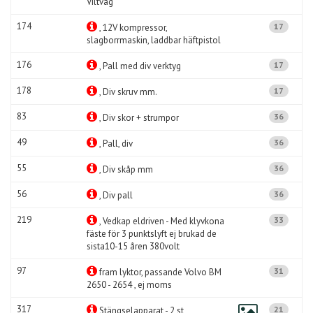
Viltvåg
174
17
, 12V kompressor,
slagborrmaskin, laddbar häftpistol
176
17
, Pall med div verktyg
178
17
, Div skruv mm.
83
36
, Div skor + strumpor
49
36
, Pall, div
55
36
, Div skåp mm
56
36
, Div pall
219
33
, Vedkap eldriven - Med klyvkona
fäste för 3 punktslyft ej brukad de
sista10-15 åren 380volt
97
31
fram lyktor, passande Volvo BM
2650 - 2654 , ej moms
317
21
Stängselapparat - 2 st