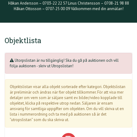
Håkan Andersson – 0703-22 22 57 Linus Christensson – 0708-21 98 88
Håkan Ottosson – 0707-25 00 09 Välkommen med din anmälan!
Objektlista
Utorpslistan är nu tillgänglig! Ska du gå på auktionen och vill
följa auktionen - skriv ut Utropslistan!
Objektslistan visar alla objekt sorterade efter kategori. Objektslistan
är preliminär och ändras när fler objekt tillkommer. För att visa mer
detaljer om vem som är säljare samt ev. bilder/video kopplade till
objektet, klicka på respektive utrop nedan. Säljaren är ensam
ansvarig för samtliga uppgifter om objekten. Om du vill skriva ut en
lista i nummerordning och ta med på auktionen så är det
”utropslistan” som du ska skriva ut.