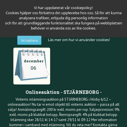
Vi har uppdaterat vår cookiepolicy!
Cookies hjälper oss förbättra din upplevelse hos oss. Så för att kunna
analysera trafiken, erbjuda dig personlig information
och för att grundläggande funktionalitet ska fungera på webbplatsen
behöver vi använda oss av lite cookies.
Läs mer om hur vi använder cookies!
Acceptera
december
06
Onlineauktion - STJÄRNEBORG -
Vinterns inlämningsauktion på STJÄRNEBORG i Hörby 6/12 –
onlineauktion! Nu tar vi emot objekt till vinterns auktion – passa på att
sälja! Anmälningsavgift: 200 kr exkl. moms per rop. Säljarprovision: 9%
exkl. moms på klubbat belopp. Återropsavgift: 4% på klubbat belopp.
Inlämning sker 28/11 kl 14-17 samt 29/11 kl 09-12 Mer information
kommer i samband med inlämning. Vill du veta mer? Kontakta gärna: