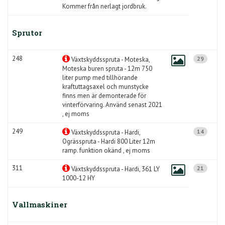
Kommer från nerlagt jordbruk.
Sprutor
248
29
Växtskyddsspruta - Moteska,
Moteska buren spruta - 12m 750
liter pump med tillhörande
kraftuttagsaxel och munstycke
finns men är demonterade för
vinterförvaring. Använd senast 2021
, ej moms
249
14
Växtskyddsspruta - Hardi,
Ogrässpruta - Hardi 800 Liter 12m
ramp. funktion okänd , ej moms
311
21
Växtskyddsspruta - Hardi, 361 LY
1000-12 HY
Vallmaskiner