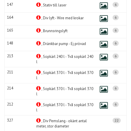
147
6
, Stativ till laser
164
6
, Div lyft - Wire med krokar
165
6
, Brunnsringslyft
148
6
, Dränkbar pump - Ej prövad
213
6
, Sopkärl 240 l - Två sopkärl 240
l
211
6
, Sopkärl 370 l - Två sopkärl 370
l
214
6
, Sopkärl 370 l - Två sopkärl 370
l
212
6
, Sopkärl 370 l - Två sopkärl 370
l
327
22
, Div Pemslang - okänt antal
meter, stor diameter