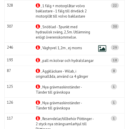
328
22
, 1 fälg + motorplåtar volvo
baklastare - 1 fälg till drivdäck 2
motorplåt till volvo baklastare
307
30
, Snöblad - 3punkt med
hydraulisk sväng, 2,5m. Utlämning
enligt överenskommelse.
246
29
, Väghyvel 1,2m , ej moms
193
18
, pall m.kolvar och hydralslangar
87
8
, Äggkläckare - Wilab, i
originallåda, använd ca 4 gånger
125
1
, Nya grävmaskinständer -
Tänder till grävskopa
126
1
, Nya grävmaskinständer -
Tänder till grävskopa
117
1
, Reservdelar/tillbehör Pöttinger -
2 styck nya strängsamlarhjul till