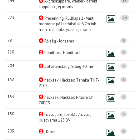
344
55
Åkgräsklippare, Walker - defekt
klippdäck , ej moms
223
29
Presenning, Rullkapell - Varit
monterat på lastbilsflak 6,7m ink
fram- och bakstycke , ej moms
88
8
Röjsåg - Jonsered
210
6
handtruck, Handtruck
204
6
polyetenslang, Slang 40 mm
152
6
häcksax, Häcksax Tanaka THT-
210S
153
6
häcksax, Häcksax Hitachi Ch
78EC3
150
6
Lövsugare, Lövblås /lövsug -
Husqvarna 125 BV
205
6
, Krass