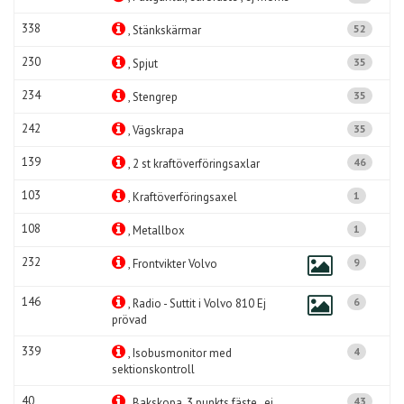
338
52
, Stänkskärmar
230
35
, Spjut
234
35
, Stengrep
242
35
, Vägskrapa
139
46
, 2 st kraftöverföringsaxlar
103
1
, Kraftöverföringsaxel
108
1
, Metallbox
232
9
, Frontvikter Volvo
146
6
, Radio - Suttit i Volvo 810 Ej
prövad
339
4
, Isobusmonitor med
sektionskontroll
40
43
, Bakskopa, 3 punkts fäste , ej