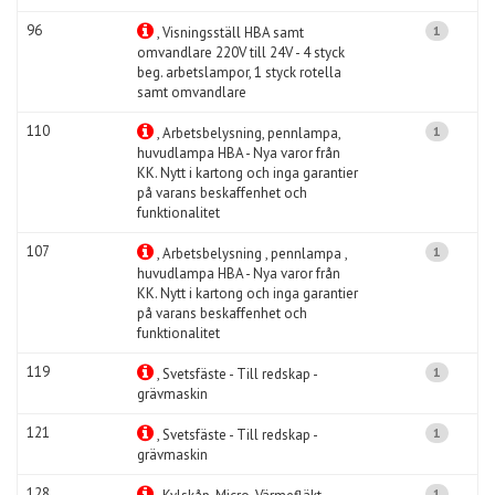
96
1
, Visningsställ HBA samt
omvandlare 220V till 24V - 4 styck
beg. arbetslampor, 1 styck rotella
samt omvandlare
110
1
, Arbetsbelysning, pennlampa,
huvudlampa HBA - Nya varor från
KK. Nytt i kartong och inga garantier
på varans beskaffenhet och
funktionalitet
107
1
, Arbetsbelysning , pennlampa ,
huvudlampa HBA - Nya varor från
KK. Nytt i kartong och inga garantier
på varans beskaffenhet och
funktionalitet
119
1
, Svetsfäste - Till redskap -
grävmaskin
121
1
, Svetsfäste - Till redskap -
grävmaskin
128
1