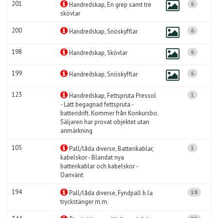
201
6
Handredskap, En grep samt tre
skövlar
200
6
Handredskap, Snöskyfflar
198
6
Handredskap, Skövlar
199
6
Handredskap, Snöskyfflar
123
1
Handredskap, Fettspruta Pressol
- Lätt begagnad fettspruta -
batteridrift. Kommer från Konkursbo.
Säljaren har provat objektet utan
anmärkning
105
1
Pall/låda diverse, Batterikablar,
kabelskor - Blandat nya
batterikablar och kabelskor -
Oanvänt
194
18
Pall/låda diverse, Fyndpall b.la
tryckstänger m.m.