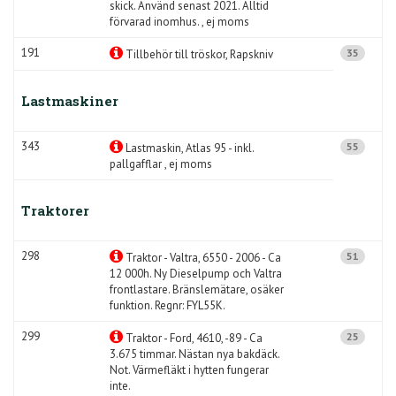
skick. Använd senast 2021. Alltid
förvarad inomhus. , ej moms
191
35
Tillbehör till tröskor, Rapskniv
Lastmaskiner
343
55
Lastmaskin, Atlas 95 - inkl.
pallgafflar , ej moms
Traktorer
298
51
Traktor - Valtra, 6550 - 2006 - Ca
12 000h. Ny Dieselpump och Valtra
frontlastare. Bränslemätare, osäker
funktion. Regnr: FYL55K.
299
25
Traktor - Ford, 4610, -89 - Ca
3.675 timmar. Nästan nya bakdäck.
Not. Värmefläkt i hytten fungerar
inte.