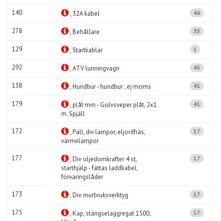
140
46
, 32A kabel
278
35
, Behållare
129
1
, Startkablar
292
45
, ATV lunningvagn
138
41
, Hundbur - hundbur , ej moms
179
41
, plåt mm - Golvsveper plåt, 2x1
m. Spjäll
172
17
, Pall, div lampor, eljordfräs,
värmelampor
177
17
, Div oljedomkrafter 4 st,
starthjälp - fattas laddkabel,
förvaringslåder
173
17
, Div murbruksverktyg
175
17
, Kap, stängselaggregat 1500,