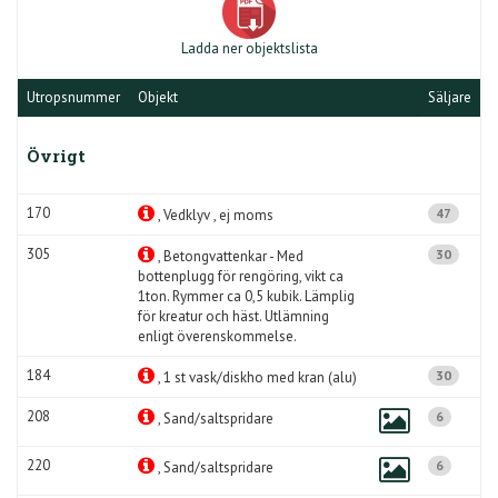
Ladda ner objektslista
Utropsnummer
Objekt
Säljare
Övrigt
170
47
, Vedklyv , ej moms
305
30
, Betongvattenkar - Med
bottenplugg för rengöring, vikt ca
1ton. Rymmer ca 0,5 kubik. Lämplig
för kreatur och häst. Utlämning
enligt överenskommelse.
184
30
, 1 st vask/diskho med kran (alu)
208
6
, Sand/saltspridare
220
6
, Sand/saltspridare