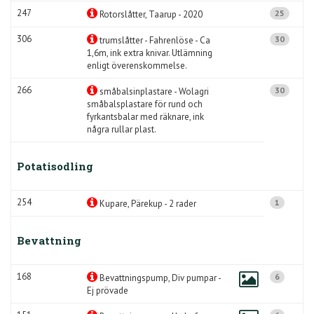
247
25
Rotorslåtter, Taarup - 2020
306
30
trumslåtter - Fahrenlöse - Ca
1,6m, ink extra knivar. Utlämning
enligt överenskommelse.
266
30
småbalsinplastare - Wolagri
småbalsplastare för rund och
fyrkantsbalar med räknare, ink
några rullar plast.
Potatisodling
254
1
Kupare, Pärekup - 2 rader
Bevattning
168
6
Bevattningspump, Div pumpar -
Ej prövade