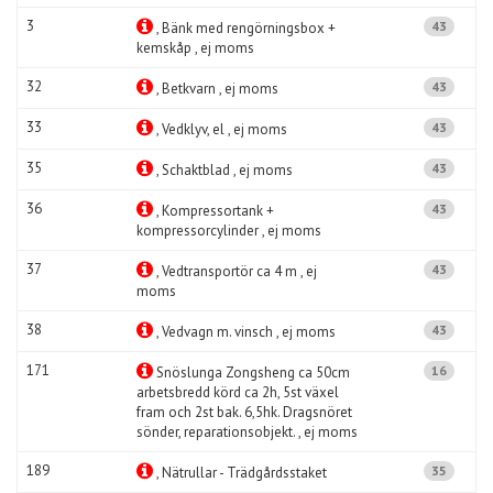
3
43
, Bänk med rengörningsbox +
kemskåp , ej moms
32
43
, Betkvarn , ej moms
33
43
, Vedklyv, el , ej moms
35
43
, Schaktblad , ej moms
36
43
, Kompressortank +
kompressorcylinder , ej moms
37
43
, Vedtransportör ca 4 m , ej
moms
38
43
, Vedvagn m. vinsch , ej moms
171
16
Snöslunga Zongsheng ca 50cm
arbetsbredd körd ca 2h, 5st växel
fram och 2st bak. 6,5hk. Dragsnöret
sönder, reparationsobjekt. , ej moms
189
35
, Nätrullar - Trädgårdsstaket