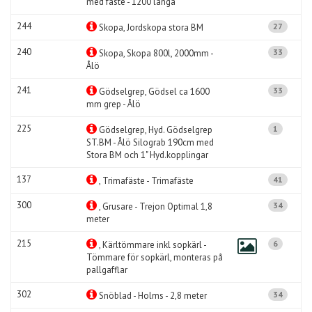
med fäste - 1200 långa
244
27
Skopa, Jordskopa stora BM
240
33
Skopa, Skopa 800l, 2000mm -
Ålö
241
33
Gödselgrep, Gödsel ca 1600
mm grep - Ålö
225
1
Gödselgrep, Hyd. Gödselgrep
ST.BM - Ålö Silograb 190cm med
Stora BM och 1" Hyd.kopplingar
137
41
, Trimafäste - Trimafäste
300
34
, Grusare - Trejon Optimal 1,8
meter
215
6
, Kärltömmare inkl sopkärl -
Tömmare för sopkärl, monteras på
pallgafflar
302
34
Snöblad - Holms - 2,8 meter