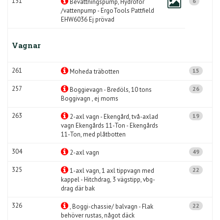
151
6
Bevattningspump, Hydrofor
/vattenpump - ErgoTools Pattfield
EHW6036 Ej prövad
Vagnar
261
15
Moheda träbotten
257
26
Boggievagn - Bredöls, 10 tons
Boggivagn , ej moms
263
19
2-axl vagn - Ekengård, två-axlad
vagn Ekengårds 11-Ton - Ekengårds
11-Ton, med plåtbotten
304
49
2-axl vagn
325
22
1-axl vagn, 1 axl tippvagn med
kappel - Hitchdrag, 3 vägstipp, vbg-
drag där bak
326
22
, Boggi-chassie/ balvagn - Flak
behöver rustas, något däck