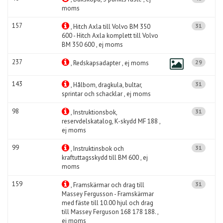
moms
157
31
, Hitch Axla till Volvo BM 350
600 - Hitch Axla komplett till Volvo
BM 350 600 , ej moms
237
29
, Redskapsadapter , ej moms
143
31
, Hålbom, dragkula, bultar,
sprintar och schacklar , ej moms
98
31
, Instruktionsbok,
reservdelskatalog, K-skydd MF 188 ,
ej moms
99
31
, Instruktinsbok och
kraftuttagsskydd till BM 600 , ej
moms
159
31
, Framskärmar och drag till
Massey Fergusson - Framskärmar
med fäste till 10.00 hjul och drag
till Massey Ferguson 168 178 188. ,
ej moms