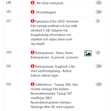
188
35
, 4st rullar med plast
235
44
, Blockuttagare
227
1
Inplastare, Elho 1820 - Kommer
från nerlagt jordbruk och har stått
obrukad 5-6år. Säljaren har
knapphändig information om
objektet och säljes därav som
rep.objekt
259
6
Betesputsare - Votex, Votex
Betesputsare - Ej prövad , ej moms
265
30
Betesputsare, Slaghack 2,4m
med sidoförskjutning. - Rullen
bakom saknar lager.
262
24
Slåtterkross - Taarup, 306 - Not.
mindre läckage från Balken.
Reservdelsmaskin Taarup 307
medföljer. OBS!
Reservdelsmaskinen hämtas i
Nävlinge efter ÖK med säljaren.