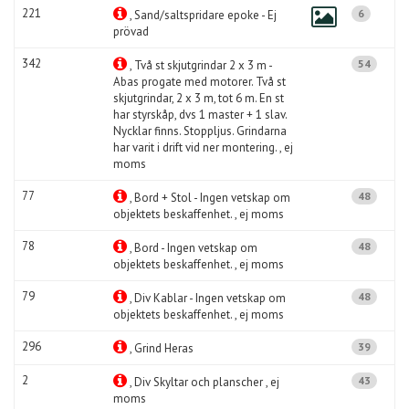
221
6
, Sand/saltspridare epoke - Ej
prövad
342
54
, Två st skjutgrindar 2 x 3 m -
Abas progate med motorer. Två st
skjutgrindar, 2 x 3 m, tot 6 m. En st
har styrskåp, dvs 1 master + 1 slav.
Nycklar finns. Stoppljus. Grindarna
har varit i drift vid ner montering. , ej
moms
77
48
, Bord + Stol - Ingen vetskap om
objektets beskaffenhet. , ej moms
78
48
, Bord - Ingen vetskap om
objektets beskaffenhet. , ej moms
79
48
, Div Kablar - Ingen vetskap om
objektets beskaffenhet. , ej moms
296
39
, Grind Heras
2
43
, Div Skyltar och planscher , ej
moms