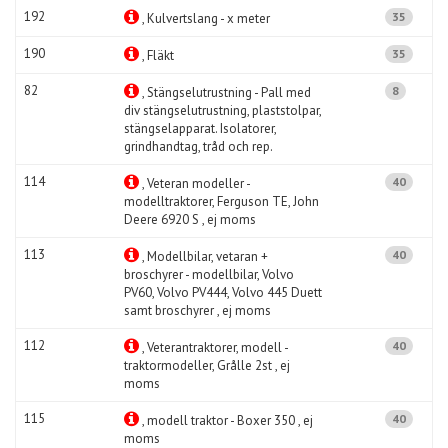
192
35
, Kulvertslang - x meter
190
35
, Fläkt
82
8
, Stängselutrustning - Pall med
div stängselutrustning, plaststolpar,
stängselapparat. Isolatorer,
grindhandtag, tråd och rep.
114
40
, Veteran modeller -
modelltraktorer, Ferguson TE, John
Deere 6920 S , ej moms
113
40
, Modellbilar, vetaran +
broschyrer - modellbilar, Volvo
PV60, Volvo PV444, Volvo 445 Duett
samt broschyrer , ej moms
112
40
, Veterantraktorer, modell -
traktormodeller, Grålle 2st , ej
moms
115
40
, modell traktor - Boxer 350 , ej
moms