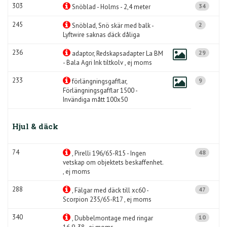
303
34
Snöblad - Holms - 2,4 meter
245
2
Snöblad, Snö skär med balk -
Lyftwire saknas däck dåliga
236
29
adaptor, Redskapsadapter La BM
- Bala Agri Ink tiltkolv , ej moms
233
9
förlängningsgafflar,
Förlängningsgafflar 1500 -
Invändiga mått 100x50
Hjul & däck
74
48
, Pirelli 196/65-R15 - Ingen
vetskap om objektets beskaffenhet.
, ej moms
288
47
, Fälgar med däck till xc60 -
Scorpion 235/65-R17 , ej moms
340
10
, Dubbelmontage med ringar