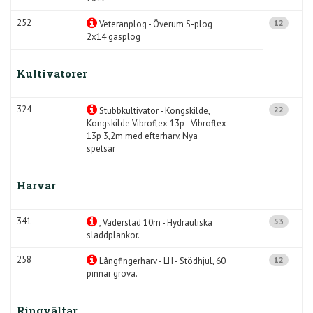
252
12
Veteranplog - Överum S-plog
2x14 gasplog
Kultivatorer
324
22
Stubbkultivator - Kongskilde,
Kongskilde Vibroflex 13p - Vibroflex
13p 3,2m med efterharv, Nya
spetsar
Harvar
341
53
, Väderstad 10m - Hydrauliska
sladdplankor.
258
12
Långfingerharv - LH - Stödhjul, 60
pinnar grova.
Ringvältar