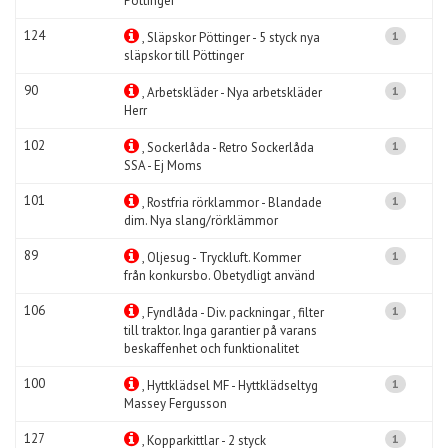
Pöttinger
124
1
, Släpskor Pöttinger - 5 styck nya
släpskor till Pöttinger
90
1
, Arbetskläder - Nya arbetskläder
Herr
102
1
, Sockerlåda - Retro Sockerlåda
SSA - Ej Moms
101
1
, Rostfria rörklammor - Blandade
dim. Nya slang/rörklämmor
89
1
, Oljesug - Tryckluft. Kommer
från konkursbo. Obetydligt använd
106
1
, Fyndlåda - Div. packningar , filter
till traktor. Inga garantier på varans
beskaffenhet och funktionalitet
100
1
, Hyttklädsel MF - Hyttklädseltyg
Massey Fergusson
127
1
, Kopparkittlar - 2 styck