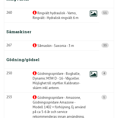
260
11
Ringvält hydraulisk - Vamo,
Ringvält - Hydralisk ringvält 6 m
Såmaskiner
267
35
Såmaskin - Saxonia - 3 m
Gödning/gödsel
250
4
Gödningsspridare - Bogballe,
Dynamic M3W D - 16 - Vågceller.
Möjlighet till styrfiler. Kalibrator-
skärm inkl antenn.
253
1
Gödningsspridare - Amazone,
Gödningsspridare Amazone -
Modell 1402 + förhöjning. Ej använd
på ca 5-6 år och service
rekommenderas innan användning.