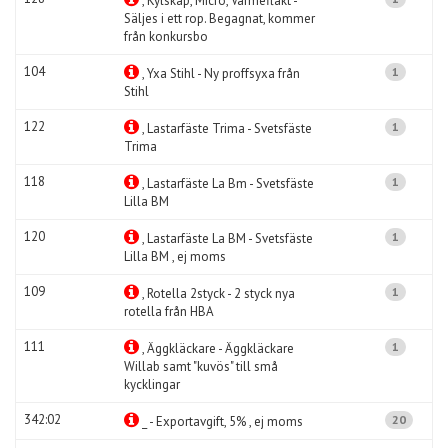
, Kylskåp, Micro, Värmefläkt -
Säljes i ett rop. Begagnat, kommer
från konkursbo
104
1
, Yxa Stihl - Ny proffsyxa från
Stihl
122
1
, Lastarfäste Trima - Svetsfäste
Trima
118
1
, Lastarfäste La Bm - Svetsfäste
Lilla BM
120
1
, Lastarfäste La BM - Svetsfäste
Lilla BM , ej moms
109
1
, Rotella 2styck - 2 styck nya
rotella från HBA
111
1
, Äggkläckare - Äggkläckare
Willab samt "kuvös" till små
kycklingar
342:02
20
_ - Exportavgift, 5% , ej moms