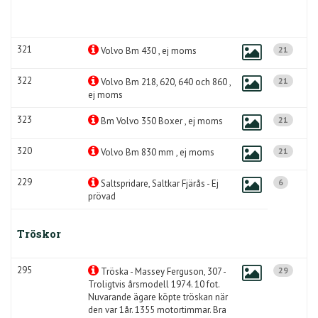
321
21
Volvo Bm 430 , ej moms
322
21
Volvo Bm 218, 620, 640 och 860 ,
ej moms
323
21
Bm Volvo 350 Boxer , ej moms
320
21
Volvo Bm 830 mm , ej moms
229
6
Saltspridare, Saltkar Fjärås - Ej
prövad
Tröskor
295
29
Tröska - Massey Ferguson, 307 -
Troligtvis årsmodell 1974. 10 fot.
Nuvarande ägare köpte tröskan när
den var 1år. 1355 motortimmar. Bra