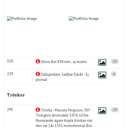
320
21
Volvo Bm 830 mm , ej moms
229
6
Saltspridare, Saltkar Fjärås - Ej
prövad
Tröskor
295
29
Tröska - Massey Ferguson, 307 -
Troligtvis årsmodell 1974. 10 fot.
Nuvarande ägare köpte tröskan när
den var 1år. 1355 motortimmar. Bra