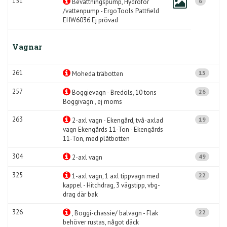
151
6
Bevattningspump, Hydrofor
/vattenpump - ErgoTools Pattfield
EHW6036 Ej prövad
Vagnar
261
15
Moheda träbotten
257
26
Boggievagn - Bredöls, 10 tons
Boggivagn , ej moms
263
19
2-axl vagn - Ekengård, två-axlad
vagn Ekengårds 11-Ton - Ekengårds
11-Ton, med plåtbotten
304
49
2-axl vagn
325
22
1-axl vagn, 1 axl tippvagn med
kappel - Hitchdrag, 3 vägstipp, vbg-
drag där bak
326
22
, Boggi-chassie/ balvagn - Flak
behöver rustas, något däck