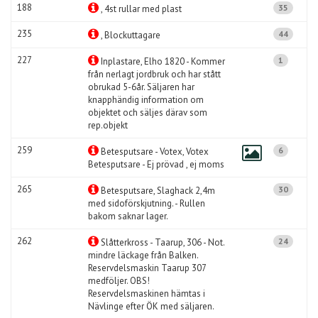
188
35
, 4st rullar med plast
235
44
, Blockuttagare
227
1
Inplastare, Elho 1820 - Kommer
från nerlagt jordbruk och har stått
obrukad 5-6år. Säljaren har
knapphändig information om
objektet och säljes därav som
rep.objekt
259
6
Betesputsare - Votex, Votex
Betesputsare - Ej prövad , ej moms
265
30
Betesputsare, Slaghack 2,4m
med sidoförskjutning. - Rullen
bakom saknar lager.
262
24
Slåtterkross - Taarup, 306 - Not.
mindre läckage från Balken.
Reservdelsmaskin Taarup 307
medföljer. OBS!
Reservdelsmaskinen hämtas i
Nävlinge efter ÖK med säljaren.