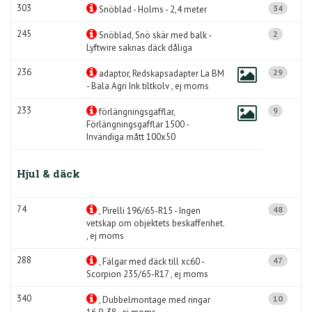
303
34
Snöblad - Holms - 2,4 meter
245
2
Snöblad, Snö skär med balk -
Lyftwire saknas däck dåliga
236
29
adaptor, Redskapsadapter La BM
- Bala Agri Ink tiltkolv , ej moms
233
9
förlängningsgafflar,
Förlängningsgafflar 1500 -
Invändiga mått 100x50
Hjul & däck
74
48
, Pirelli 196/65-R15 - Ingen
vetskap om objektets beskaffenhet.
, ej moms
288
47
, Fälgar med däck till xc60 -
Scorpion 235/65-R17 , ej moms
340
10
, Dubbelmontage med ringar