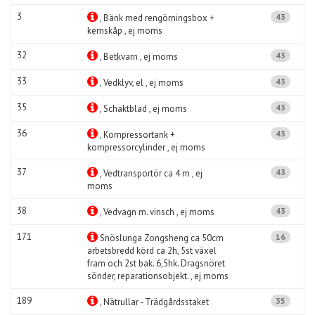
3
43
, Bänk med rengörningsbox +
kemskåp , ej moms
32
43
, Betkvarn , ej moms
33
43
, Vedklyv, el , ej moms
35
43
, Schaktblad , ej moms
36
43
, Kompressortank +
kompressorcylinder , ej moms
37
43
, Vedtransportör ca 4 m , ej
moms
38
43
, Vedvagn m. vinsch , ej moms
171
16
Snöslunga Zongsheng ca 50cm
arbetsbredd körd ca 2h, 5st växel
fram och 2st bak. 6,5hk. Dragsnöret
sönder, reparationsobjekt. , ej moms
189
35
, Nätrullar - Trädgårdsstaket