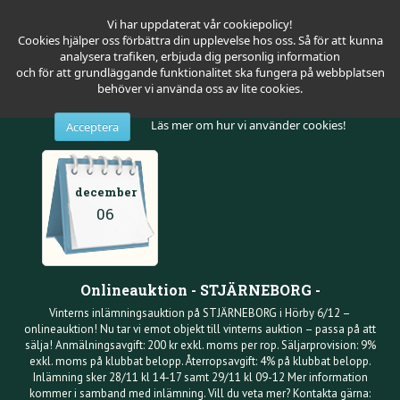
Vi har uppdaterat vår cookiepolicy!
Cookies hjälper oss förbättra din upplevelse hos oss. Så för att kunna
analysera trafiken, erbjuda dig personlig information
och för att grundläggande funktionalitet ska fungera på webbplatsen
behöver vi använda oss av lite cookies.
Läs mer om hur vi använder cookies!
Acceptera
december
06
Onlineauktion - STJÄRNEBORG -
Vinterns inlämningsauktion på STJÄRNEBORG i Hörby 6/12 –
onlineauktion! Nu tar vi emot objekt till vinterns auktion – passa på att
sälja! Anmälningsavgift: 200 kr exkl. moms per rop. Säljarprovision: 9%
exkl. moms på klubbat belopp. Återropsavgift: 4% på klubbat belopp.
Inlämning sker 28/11 kl 14-17 samt 29/11 kl 09-12 Mer information
kommer i samband med inlämning. Vill du veta mer? Kontakta gärna: