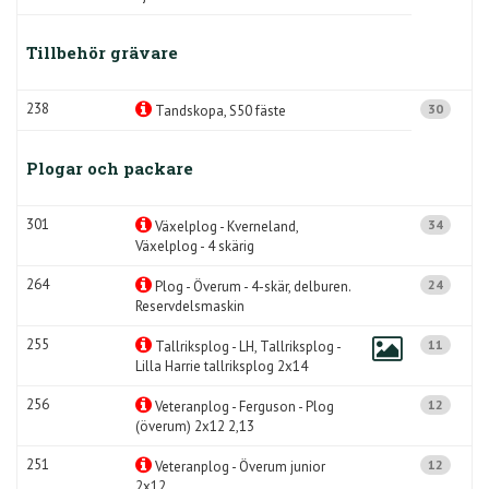
Tillbehör grävare
238
30
Tandskopa, S50 fäste
Plogar och packare
301
34
Växelplog - Kverneland,
Växelplog - 4 skärig
264
24
Plog - Överum - 4-skär, delburen.
Reservdelsmaskin
255
11
Tallriksplog - LH, Tallriksplog -
Lilla Harrie tallriksplog 2x14
256
12
Veteranplog - Ferguson - Plog
(överum) 2x12 2,13
251
12
Veteranplog - Överum junior
2x12