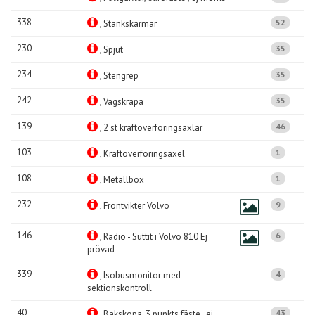
338
52
, Stänkskärmar
230
35
, Spjut
234
35
, Stengrep
242
35
, Vägskrapa
139
46
, 2 st kraftöverföringsaxlar
103
1
, Kraftöverföringsaxel
108
1
, Metallbox
232
9
, Frontvikter Volvo
146
6
, Radio - Suttit i Volvo 810 Ej
prövad
339
4
, Isobusmonitor med
sektionskontroll
40
43
, Bakskopa, 3 punkts fäste , ej