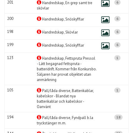
201
6
Handredskap, En grep samt tre
skövlar
200
6
Handredskap, Snöskyfflar
198
6
Handredskap, Skövlar
199
6
Handredskap, Snöskyfflar
123
1
Handredskap, Fettspruta Pressol
- Lätt begagnad fettspruta -
batteridrift. Kommer från Konkursbo.
Säljaren har provat objektet utan
anmärkning
105
1
Pall/låda diverse, Batterikablar,
kabelskor - Blandat nya
batterikablar och kabelskor -
Oanvänt
194
18
Pall/låda diverse, Fyndpall b.la
tryckstänger m.m.