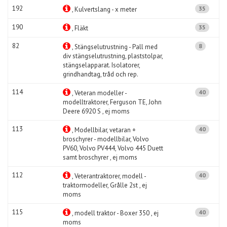
192
35
, Kulvertslang - x meter
190
35
, Fläkt
82
8
, Stängselutrustning - Pall med
div stängselutrustning, plaststolpar,
stängselapparat. Isolatorer,
grindhandtag, tråd och rep.
114
40
, Veteran modeller -
modelltraktorer, Ferguson TE, John
Deere 6920 S , ej moms
113
40
, Modellbilar, vetaran +
broschyrer - modellbilar, Volvo
PV60, Volvo PV444, Volvo 445 Duett
samt broschyrer , ej moms
112
40
, Veterantraktorer, modell -
traktormodeller, Grålle 2st , ej
moms
115
40
, modell traktor - Boxer 350 , ej
moms