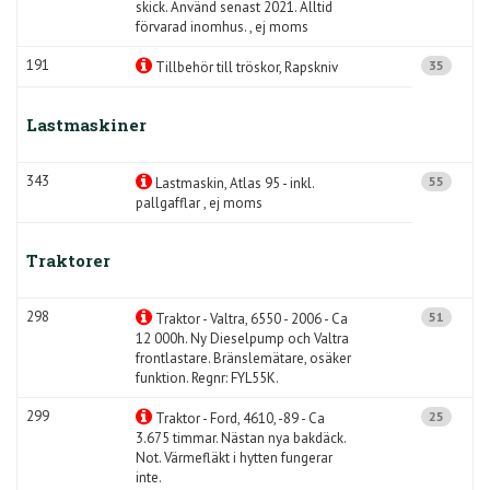
skick. Använd senast 2021. Alltid
förvarad inomhus. , ej moms
191
35
Tillbehör till tröskor, Rapskniv
Lastmaskiner
343
55
Lastmaskin, Atlas 95 - inkl.
pallgafflar , ej moms
Traktorer
298
51
Traktor - Valtra, 6550 - 2006 - Ca
12 000h. Ny Dieselpump och Valtra
frontlastare. Bränslemätare, osäker
funktion. Regnr: FYL55K.
299
25
Traktor - Ford, 4610, -89 - Ca
3.675 timmar. Nästan nya bakdäck.
Not. Värmefläkt i hytten fungerar
inte.