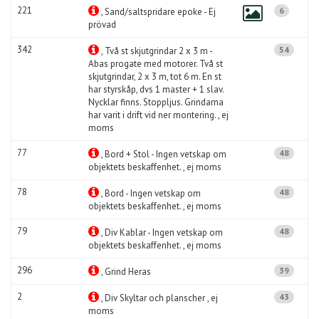
221
6
, Sand/saltspridare epoke - Ej
prövad
342
54
, Två st skjutgrindar 2 x 3 m -
Abas progate med motorer. Två st
skjutgrindar, 2 x 3 m, tot 6 m. En st
har styrskåp, dvs 1 master + 1 slav.
Nycklar finns. Stoppljus. Grindarna
har varit i drift vid ner montering. , ej
moms
77
48
, Bord + Stol - Ingen vetskap om
objektets beskaffenhet. , ej moms
78
48
, Bord - Ingen vetskap om
objektets beskaffenhet. , ej moms
79
48
, Div Kablar - Ingen vetskap om
objektets beskaffenhet. , ej moms
296
39
, Grind Heras
2
43
, Div Skyltar och planscher , ej
moms