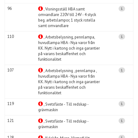
96
1
, Visningsställ HBA samt
omvandlare 220V till 24V - 4 styck
beg. arbetslampor, 1 styck rotella
samt omvandlare
110
1
, Arbetsbelysning, pennlampa,
huvudlampa HBA - Nya varor från
KK. Nytt i kartong och inga garantier
på varans beskaffenhet och
funktionalitet
107
1
, Arbetsbelysning , pennlampa ,
huvudlampa HBA - Nya varor från
KK. Nytt i kartong och inga garantier
på varans beskaffenhet och
funktionalitet
119
1
, Svetsfäste - Till redskap -
grävmaskin
121
1
, Svetsfäste - Till redskap -
grävmaskin
128
1