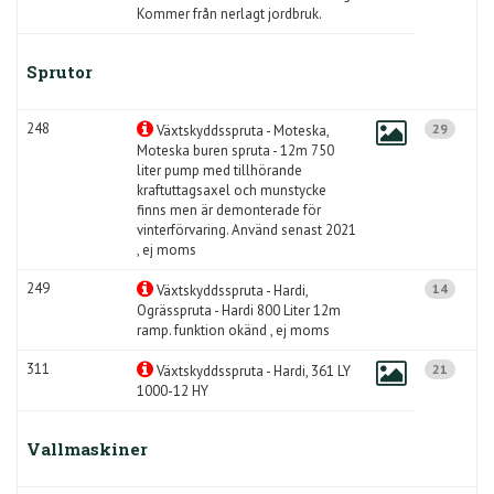
Kommer från nerlagt jordbruk.
Sprutor
248
29
Växtskyddsspruta - Moteska,
Moteska buren spruta - 12m 750
liter pump med tillhörande
kraftuttagsaxel och munstycke
finns men är demonterade för
vinterförvaring. Använd senast 2021
, ej moms
249
14
Växtskyddsspruta - Hardi,
Ogrässpruta - Hardi 800 Liter 12m
ramp. funktion okänd , ej moms
311
21
Växtskyddsspruta - Hardi, 361 LY
1000-12 HY
Vallmaskiner