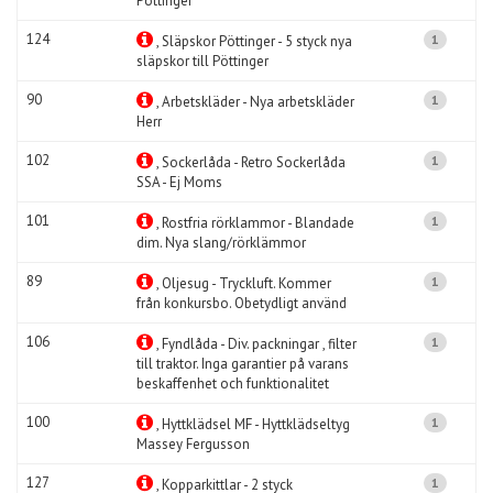
Pöttinger
124
1
, Släpskor Pöttinger - 5 styck nya
släpskor till Pöttinger
90
1
, Arbetskläder - Nya arbetskläder
Herr
102
1
, Sockerlåda - Retro Sockerlåda
SSA - Ej Moms
101
1
, Rostfria rörklammor - Blandade
dim. Nya slang/rörklämmor
89
1
, Oljesug - Tryckluft. Kommer
från konkursbo. Obetydligt använd
106
1
, Fyndlåda - Div. packningar , filter
till traktor. Inga garantier på varans
beskaffenhet och funktionalitet
100
1
, Hyttklädsel MF - Hyttklädseltyg
Massey Fergusson
127
1
, Kopparkittlar - 2 styck