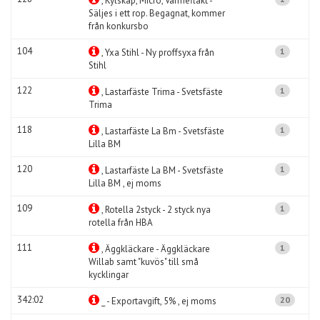
, Kylskåp, Micro, Värmefläkt -
Säljes i ett rop. Begagnat, kommer
från konkursbo
104
1
, Yxa Stihl - Ny proffsyxa från
Stihl
122
1
, Lastarfäste Trima - Svetsfäste
Trima
118
1
, Lastarfäste La Bm - Svetsfäste
Lilla BM
120
1
, Lastarfäste La BM - Svetsfäste
Lilla BM , ej moms
109
1
, Rotella 2styck - 2 styck nya
rotella från HBA
111
1
, Äggkläckare - Äggkläckare
Willab samt "kuvös" till små
kycklingar
342:02
20
_ - Exportavgift, 5% , ej moms