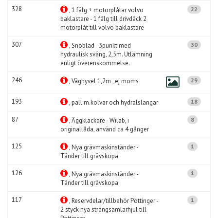
328
22
, 1 fälg + motorplåtar volvo
baklastare - 1 fälg till drivdäck 2
motorplåt till volvo baklastare
307
30
, Snöblad - 3punkt med
hydraulisk sväng, 2,5m. Utlämning
enligt överenskommelse.
246
29
, Väghyvel 1,2m , ej moms
193
18
, pall m.kolvar och hydralslangar
87
8
, Äggkläckare - Wilab, i
originallåda, använd ca 4 gånger
125
1
, Nya grävmaskinständer -
Tänder till grävskopa
126
1
, Nya grävmaskinständer -
Tänder till grävskopa
117
1
, Reservdelar/tillbehör Pöttinger -
2 styck nya strängsamlarhjul till