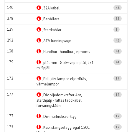
140
46
, 32A kabel
278
35
, Behållare
129
1
, Startkablar
292
45
, ATV lunningvagn
138
41
, Hundbur - hundbur , ej moms
179
41
, plåt mm - Golvsveper plåt, 2x1
m. Spjäll
172
17
, Pall, div lampor, eljordfräs,
värmelampor
177
17
, Div oljedomkrafter 4 st,
starthjälp - fattas laddkabel,
förvaringslåder
173
17
, Div murbruksverktyg
175
17
, Kap, stängselaggregat 1500,