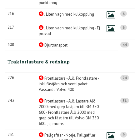
punktering
216
6
, Liten vagn med kulkoppling
217
6
, Liten vagn med kulkoppling - Ej
prövad
308
44
Djurtransport
Traktorlastare & redskap
226
24
Frontlastare - Ålö, Frontlastare -
inkl. fästjärn och ventilpaket.
Passande Volvo 400
243
31
Frontlastare - Ålö, Lastare Ålö
2000 med grep fästjärn till BM 350
600 - Frontlastare Ålö 2000 med
grep och fästjärn till Volvo BM 350
600. , ej moms
231
9
Pallgafflar - Norje, Pallgafflar