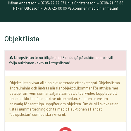
Håkan Andersson – 0703-22 22 57 Linus Christensson – 0708-21 98 88
Håkan Ottosson – 0707-25 00 09 Välkommen med din anmälan!
Objektlista
Utorpslistan är nu tillgänglig! Ska du gå på auktionen och vill
följa auktionen - skriv ut Utropslistan!
Objektslistan visar alla objekt sorterade efter kategori. Objektslistan
är preliminär och ändras när fler objekt tillkommer. För att visa mer
detaljer om vem som är säljare samt ev. bilder/video kopplade till
objektet, klicka på respektive utrop nedan. Säljaren är ensam
ansvarig för samtliga uppgifter om objekten. Om du vill skriva ut en
lista i nummerordning och ta med på auktionen så är det
”utropslistan” som du ska skriva ut.