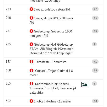
med fäste - 1200 långa
244
27
Skopa, Jordskopa stora BM
240
33
Skopa, Skopa 800l, 2000mm -
Ålö
241
33
Gödselgrep, Gödsel ca 1600
mm grep - Ålö
225
1
Gödselgrep, Hyd. Gödselgrep
ST.BM - Ålö Silograb 190cm med
Stora BM och 1" Hyd.kopplingar
137
41
, Trimafäste - Trimafäste
300
34
, Grusare - Trejon Optimal 1,8
meter
215
6
, Kärltömmare inkl sopkärl -
Tömmare för sopkärl, monteras på
pallgafflar
302
34
Snöblad - Holms - 2,8 meter