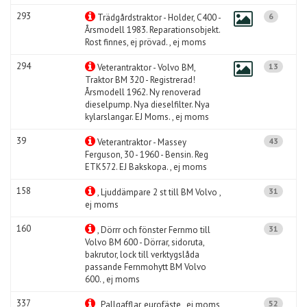
293
6
Trädgårdstraktor - Holder, C400 -
Årsmodell 1983. Reparationsobjekt.
Rost finnes, ej prövad. , ej moms
294
13
Veterantraktor - Volvo BM,
Traktor BM 320 - Registrerad!
Årsmodell 1962. Ny renoverad
dieselpump. Nya dieselfilter. Nya
kylarslangar. EJ Moms. , ej moms
39
43
Veterantraktor - Massey
Ferguson, 30 - 1960 - Bensin. Reg
ETK572. EJ Bakskopa. , ej moms
158
31
, Ljuddämpare 2 st till BM Volvo ,
ej moms
160
31
, Dörrr och fönster Fernmo till
Volvo BM 600 - Dörrar, sidoruta,
bakrutor, lock till verktygslåda
passande Fernmohytt BM Volvo
600. , ej moms
337
52
, Pallgafflar, eurofäste , ej moms