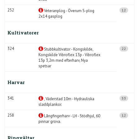
252
12
Veteranplog - Överum S-plog
2x14 gasplog
Kultivatorer
324
22
Stubbkultivator - Kongskilde,
Kongskilde Vibroflex 13p - Vibroflex
13p 3,2m med efterharv, Nya
spetsar
Harvar
341
53
, Väderstad 10m - Hydrauliska
sladdplankor.
258
12
Långfingerharv - LH - Stödhjul, 60
pinnar grova.
Ringvältar