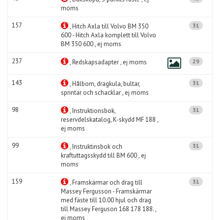
moms
157
31
, Hitch Axla till Volvo BM 350
600 - Hitch Axla komplett till Volvo
BM 350 600 , ej moms
237
29
, Redskapsadapter , ej moms
143
31
, Hålbom, dragkula, bultar,
sprintar och schacklar , ej moms
98
31
, Instruktionsbok,
reservdelskatalog, K-skydd MF 188 ,
ej moms
99
31
, Instruktinsbok och
kraftuttagsskydd till BM 600 , ej
moms
159
31
, Framskärmar och drag till
Massey Fergusson - Framskärmar
med fäste till 10.00 hjul och drag
till Massey Ferguson 168 178 188. ,
ej moms