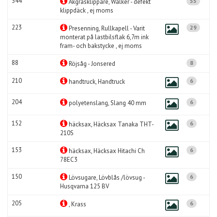
344
55
Åkgräsklippare, Walker - defekt
klippdäck , ej moms
223
29
Presenning, Rullkapell - Varit
monterat på lastbilsflak 6,7m ink
fram- och bakstycke , ej moms
88
8
Röjsåg - Jonsered
210
6
handtruck, Handtruck
204
6
polyetenslang, Slang 40 mm
152
6
häcksax, Häcksax Tanaka THT-
210S
153
6
häcksax, Häcksax Hitachi Ch
78EC3
150
6
Lövsugare, Lövblås /lövsug -
Husqvarna 125 BV
205
6
, Krass