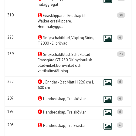
nätaggregat
310
38
Gräsklippare - Redskap till
Walker gräsklippare.
Hemmabyggda.
228
6
Snö/schaktblad, Vikplog Siringe
T2000 - Ej prövad
239
23
Snö/schaktblad, Schaktblad -
Fransgård GT 250 DK hydraulisk
bladvinkel,bomvinkel och
vertikalinställning
222
6
, Grindar - 2 st Mått H 226 cm L
600 cm
207
6
Handredskap, Tre skövlar
197
6
Handredskap, Tre skövlar
203
6
Handredskap, Tre kvastar