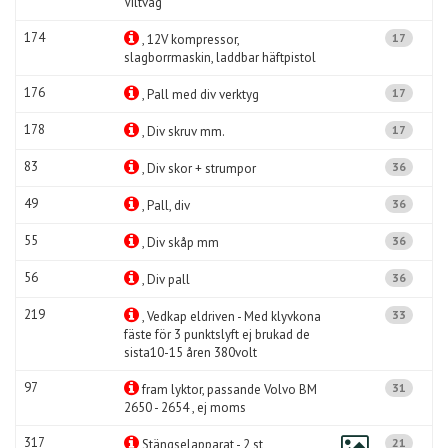
Viltvåg
174
17
, 12V kompressor,
slagborrmaskin, laddbar häftpistol
176
17
, Pall med div verktyg
178
17
, Div skruv mm.
83
36
, Div skor + strumpor
49
36
, Pall, div
55
36
, Div skåp mm
56
36
, Div pall
219
33
, Vedkap eldriven - Med klyvkona
fäste för 3 punktslyft ej brukad de
sista10-15 åren 380volt
97
31
fram lyktor, passande Volvo BM
2650 - 2654 , ej moms
317
21
Stängselapparat - 2 st