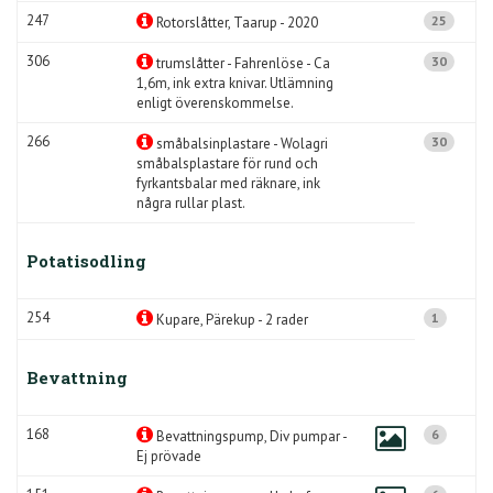
247
25
Rotorslåtter, Taarup - 2020
306
30
trumslåtter - Fahrenlöse - Ca
1,6m, ink extra knivar. Utlämning
enligt överenskommelse.
266
30
småbalsinplastare - Wolagri
småbalsplastare för rund och
fyrkantsbalar med räknare, ink
några rullar plast.
Potatisodling
254
1
Kupare, Pärekup - 2 rader
Bevattning
168
6
Bevattningspump, Div pumpar -
Ej prövade