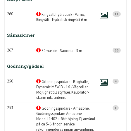
260
11
Ringvält hydraulisk - Vamo,
Ringvält - Hydralisk ringvält 6 m
Såmaskiner
267
35
Såmaskin - Saxonia - 3 m
Gödning/gödsel
250
4
Gödningsspridare - Bogballe,
Dynamic M3W D - 16 - Vågceller.
Möjlighet till styrfiler. Kalibrator-
skärm inkl antenn.
253
1
Gödningsspridare - Amazone,
Gödningsspridare Amazone -
Modell 1402 + förhöjning. Ej använd
på ca 5-6 år och service
rekommenderas innan användning.