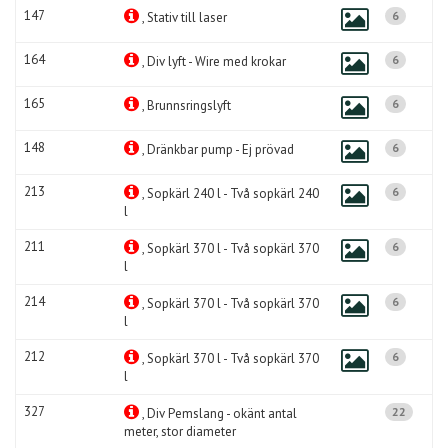
147
6
, Stativ till laser
164
6
, Div lyft - Wire med krokar
165
6
, Brunnsringslyft
148
6
, Dränkbar pump - Ej prövad
213
6
, Sopkärl 240 l - Två sopkärl 240
l
211
6
, Sopkärl 370 l - Två sopkärl 370
l
214
6
, Sopkärl 370 l - Två sopkärl 370
l
212
6
, Sopkärl 370 l - Två sopkärl 370
l
327
22
, Div Pemslang - okänt antal
meter, stor diameter