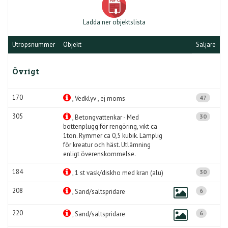
Ladda ner objektslista
Utropsnummer
Objekt
Säljare
Övrigt
170
47
, Vedklyv , ej moms
305
30
, Betongvattenkar - Med
bottenplugg för rengöring, vikt ca
1ton. Rymmer ca 0,5 kubik. Lämplig
för kreatur och häst. Utlämning
enligt överenskommelse.
184
30
, 1 st vask/diskho med kran (alu)
208
6
, Sand/saltspridare
220
6
, Sand/saltspridare