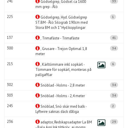
241
33
Gödselgrep, Gödsel ca 1600
mm grep - Ålö
225
1
Gödselgrep, Hyd. Gödselgrep
ST.BM - Ålö Silograb 190cm med
Stora BM och 1" Hyd.kopplingar
137
41
, Trimafäste - Trimafäste
300
34
, Grusare - Trejon Optimal 1,8
meter
215
6
, Kärltömmare inkl sopkärl -
Tömmare för sopkärl, monteras på
pallgafflar
302
34
Snöblad - Holms - 2,8 meter
303
34
Snöblad - Holms - 2,4 meter
245
2
Snöblad, Snö skär med balk -
Lyftwire saknas däck dåliga
236
29
adaptor, Redskapsadapter La BM
- Bala Agri Ink tiltkolv , ej moms