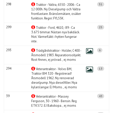
298
51
Traktor - Valtra, 6550 - 2006 - Ca
12 000h. Ny Dieselpump och Valtra
frontlastare. Bränslemätare, osäker
funktion. Regnr: FYL55K.
299
25
Traktor - Ford, 4610, -89 - Ca
3.675 timmar. Nästan nya bakdäck.
Not. Värmefläkt i hytten fungerar
inte.
293
6
Trädgårdstraktor - Holder, C400 -
Årsmodell 1983. Reparationsobjekt.
Rost finnes, ej prövad. , ej moms
294
13
Veterantraktor - Volvo BM,
Traktor BM 320 - Registrerad!
Årsmodell 1962. Ny renoverad
dieselpump. Nya dieselfilter. Nya
kylarslangar. EJ Moms. , ej moms
39
43
Veterantraktor - Massey
Ferguson, 30 - 1960 - Bensin. Reg
ETK572. EJ Bakskopa. , ej moms