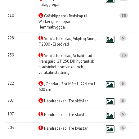
nätaggregat
310
38
Gräsklippare - Redskap till
Walker gräsklippare.
Hemmabyggda.
228
6
Snö/schaktblad, Vikplog Siringe
T2000 - Ej prövad
239
23
Snö/schaktblad, Schaktblad -
Fransgård GT 250 DK hydraulisk
bladvinkel,bomvinkel och
vertikalinställning
222
6
, Grindar - 2 st Mått H 226 cm L
600 cm
207
6
Handredskap, Tre skövlar
197
6
Handredskap, Tre skövlar
203
6
Handredskap, Tre kvastar