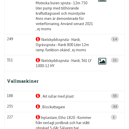
Moteska buren spruta - 12m 750
liter pump med tillhörande
kraftuttagsaxel och munstycke
finns men är demonterade för
vinterförvaring. Använd senast 2021
, ej moms
249
14
Växtskyddsspruta - Hardi,
Ogrässpruta - Hardi 800 Liter 12m
ramp. funktion okänd , ej moms
311
21
Växtskyddsspruta - Hardi, 361 LY
1000-12 HY
Vallmaskiner
188
35
, 4st rullar med plast
235
44
, Blockuttagare
227
1
Inplastare, Elho 1820 - Kommer
från nerlagt jordbruk och har stått
obrukad 5-6år. Säljaren har