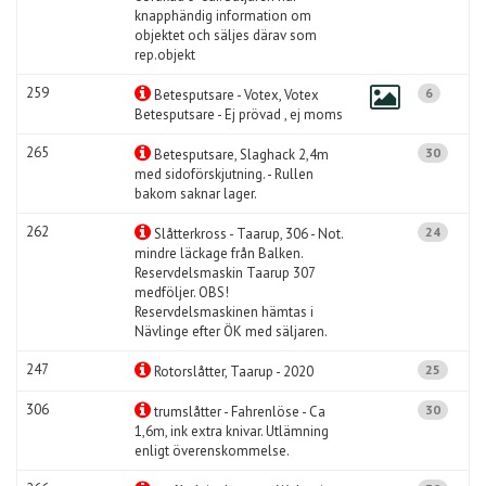
knapphändig information om
objektet och säljes därav som
rep.objekt
259
6
Betesputsare - Votex, Votex
Betesputsare - Ej prövad , ej moms
265
30
Betesputsare, Slaghack 2,4m
med sidoförskjutning. - Rullen
bakom saknar lager.
262
24
Slåtterkross - Taarup, 306 - Not.
mindre läckage från Balken.
Reservdelsmaskin Taarup 307
medföljer. OBS!
Reservdelsmaskinen hämtas i
Nävlinge efter ÖK med säljaren.
247
25
Rotorslåtter, Taarup - 2020
306
30
trumslåtter - Fahrenlöse - Ca
1,6m, ink extra knivar. Utlämning
enligt överenskommelse.