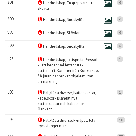
201
6
Handredskap, En grep samt tre
skövlar
200
6
Handredskap, Snöskyfflar
198
6
Handredskap, Skövlar
199
6
Handredskap, Snöskyfflar
123
1
Handredskap, Fettspruta Pressol
- Lätt begagnad fettspruta -
batteridrift. Kommer från Konkursbo.
Säljaren har provat objektet utan
anmärkning
105
1
Pall/låda diverse, Batterikablar,
kabelskor - Blandat nya
batterikablar och kabelskor -
Oanvänt
194
18
Pall/låda diverse, Fyndpall b.la
tryckstänger m.m.