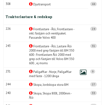
308
44
Djurtransport
Traktorlastare & redskap
226
24
Frontlastare - Ålö, Frontlastare -
inkl. fästjärn och ventilpaket.
Passande Volvo 400
243
31
Frontlastare - Ålö, Lastare Ålö
2000 med grep fästjärn till BM 350
600 - Frontlastare Ålö 2000 med
grep och fästjärn till Volvo BM 350
600. , ej moms
231
9
Pallgafflar - Norje, Pallgafflar
med fäste - 1200 långa
244
27
Skopa, Jordskopa stora BM
240
33
Skopa, Skopa 800l, 2000mm -
Ålö