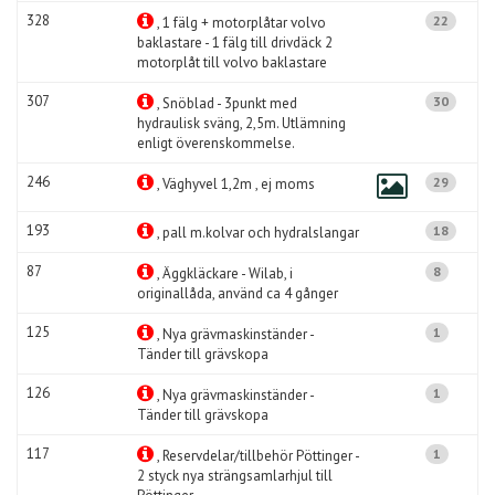
328
22
, 1 fälg + motorplåtar volvo
baklastare - 1 fälg till drivdäck 2
motorplåt till volvo baklastare
307
30
, Snöblad - 3punkt med
hydraulisk sväng, 2,5m. Utlämning
enligt överenskommelse.
246
29
, Väghyvel 1,2m , ej moms
193
18
, pall m.kolvar och hydralslangar
87
8
, Äggkläckare - Wilab, i
originallåda, använd ca 4 gånger
125
1
, Nya grävmaskinständer -
Tänder till grävskopa
126
1
, Nya grävmaskinständer -
Tänder till grävskopa
117
1
, Reservdelar/tillbehör Pöttinger -
2 styck nya strängsamlarhjul till