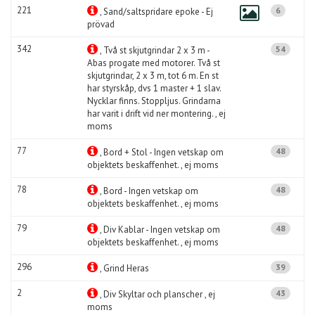
221
6
, Sand/saltspridare epoke - Ej
prövad
342
54
, Två st skjutgrindar 2 x 3 m -
Abas progate med motorer. Två st
skjutgrindar, 2 x 3 m, tot 6 m. En st
har styrskåp, dvs 1 master + 1 slav.
Nycklar finns. Stoppljus. Grindarna
har varit i drift vid ner montering. , ej
moms
77
48
, Bord + Stol - Ingen vetskap om
objektets beskaffenhet. , ej moms
78
48
, Bord - Ingen vetskap om
objektets beskaffenhet. , ej moms
79
48
, Div Kablar - Ingen vetskap om
objektets beskaffenhet. , ej moms
296
39
, Grind Heras
2
43
, Div Skyltar och planscher , ej
moms