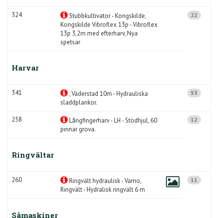
324
22
Stubbkultivator - Kongskilde,
Kongskilde Vibroflex 13p - Vibroflex
13p 3,2m med efterharv, Nya
spetsar
Harvar
341
53
, Väderstad 10m - Hydrauliska
sladdplankor.
258
12
Långfingerharv - LH - Stödhjul, 60
pinnar grova.
Ringvältar
260
11
Ringvält hydraulisk - Vamo,
Ringvält - Hydralisk ringvält 6 m
Såmaskiner