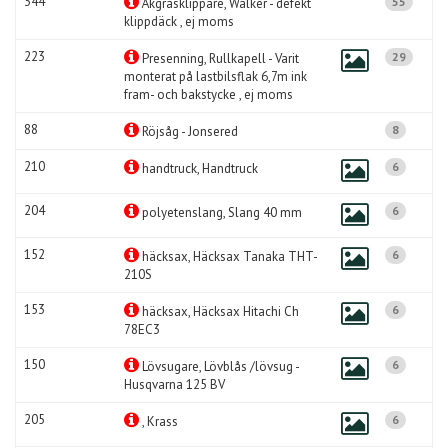
344
55
Åkgräsklippare, Walker - defekt
klippdäck , ej moms
223
29
Presenning, Rullkapell - Varit
monterat på lastbilsflak 6,7m ink
fram- och bakstycke , ej moms
88
8
Röjsåg - Jonsered
210
6
handtruck, Handtruck
204
6
polyetenslang, Slang 40 mm
152
6
häcksax, Häcksax Tanaka THT-
210S
153
6
häcksax, Häcksax Hitachi Ch
78EC3
150
6
Lövsugare, Lövblås /lövsug -
Husqvarna 125 BV
205
6
, Krass