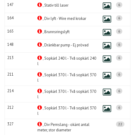
147
6
, Stativ till laser
164
6
, Div lyft - Wire med krokar
165
6
, Brunnsringslyft
148
6
, Dränkbar pump - Ej prövad
213
6
, Sopkärl 240 l - Två sopkärl 240
l
211
6
, Sopkärl 370 l - Två sopkärl 370
l
214
6
, Sopkärl 370 l - Två sopkärl 370
l
212
6
, Sopkärl 370 l - Två sopkärl 370
l
327
22
, Div Pemslang - okänt antal
meter, stor diameter