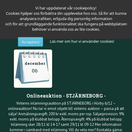
Vi har uppdaterat vår cookiepolicy!
Cookies hjälper oss förbättra din upplevelse hos oss. Så för att kunna
analysera trafiken, erbjuda dig personlig information
och för att grundläggande funktionalitet ska fungera på webbplatsen
behöver vi använda oss av lite cookies.
Läs mer om hur vi använder cookies!
Acceptera
december
06
Onlineauktion - STJÄRNEBORG -
Vinterns inlämningsauktion på STJÄRNEBORG i Hörby 6/12 –
onlineauktion! Nu tar vi emot objekt till vinterns auktion – passa på att
sälja! Anmälningsavgift: 200 kr exkl. moms per rop. Säljarprovision: 9%
exkl. moms på klubbat belopp. Återropsavgift: 4% på klubbat belopp.
Inlämning sker 28/11 kl 14-17 samt 29/11 kl 09-12 Mer information
kommer i samband med inlämning. Vill du veta mer? Kontakta gärna: