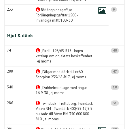
233
9
förlängningsgafflar,
Förlängningsgafflar 1500 -
Invändiga mått 100x50
Hjul & däck
74
48
, Pirelli 196/65-R15 - Ingen
vetskap om objektets beskaffenhet.
, ej moms
288
47
, Fälgar med däck till xc60 -
Scorpion 235/65-R17 , ej moms
340
10
, Dubbelmontage med ringar
16.9-38 , ej moms
286
31
Twindäck - Trelleborg, Twindäck
Volvo BM - Twindäck 400/55-17,5 5-
bultade till Vovo BM 350 600 800
810. , ej moms