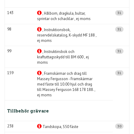
143
31
, Hålbom, dragkula, bultar,
sprintar och schacklar , ej moms
98
31
, Instruktionsbok,
reservdelskatalog, K-skydd MF 188 ,
ej moms
99
31
, Instruktinsbok och
kraftuttagsskydd till BM 600 , ej
moms
159
31
, Framskärmar och drag till
Massey Fergusson - Framskärmar
med fäste till 10.00 hjul och drag
till Massey Ferguson 168 178 188. ,
ej moms
Tillbehör grävare
238
30
Tandskopa, S50 fäste