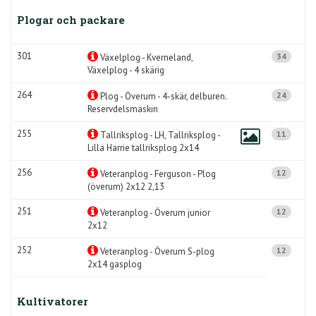
Plogar och packare
301
34
Växelplog - Kverneland,
Växelplog - 4 skärig
264
24
Plog - Överum - 4-skär, delburen.
Reservdelsmaskin
255
11
Tallriksplog - LH, Tallriksplog -
Lilla Harrie tallriksplog 2x14
256
12
Veteranplog - Ferguson - Plog
(överum) 2x12 2,13
251
12
Veteranplog - Överum junior
2x12
252
12
Veteranplog - Överum S-plog
2x14 gasplog
Kultivatorer