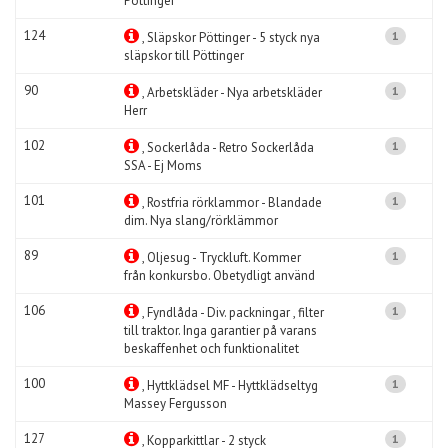
Pöttinger
124
1
, Släpskor Pöttinger - 5 styck nya
släpskor till Pöttinger
90
1
, Arbetskläder - Nya arbetskläder
Herr
102
1
, Sockerlåda - Retro Sockerlåda
SSA - Ej Moms
101
1
, Rostfria rörklammor - Blandade
dim. Nya slang/rörklämmor
89
1
, Oljesug - Tryckluft. Kommer
från konkursbo. Obetydligt använd
106
1
, Fyndlåda - Div. packningar , filter
till traktor. Inga garantier på varans
beskaffenhet och funktionalitet
100
1
, Hyttklädsel MF - Hyttklädseltyg
Massey Fergusson
127
1
, Kopparkittlar - 2 styck