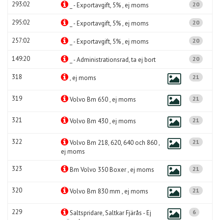
293:02
20
_ - Exportavgift, 5% , ej moms
295:02
20
_ - Exportavgift, 5% , ej moms
257:02
20
_ - Exportavgift, 5% , ej moms
149:20
20
_ - Administrationsrad, ta ej bort
318
21
, ej moms
319
21
Volvo Bm 650 , ej moms
321
21
Volvo Bm 430 , ej moms
322
21
Volvo Bm 218, 620, 640 och 860 ,
ej moms
323
21
Bm Volvo 350 Boxer , ej moms
320
21
Volvo Bm 830 mm , ej moms
229
6
Saltspridare, Saltkar Fjärås - Ej