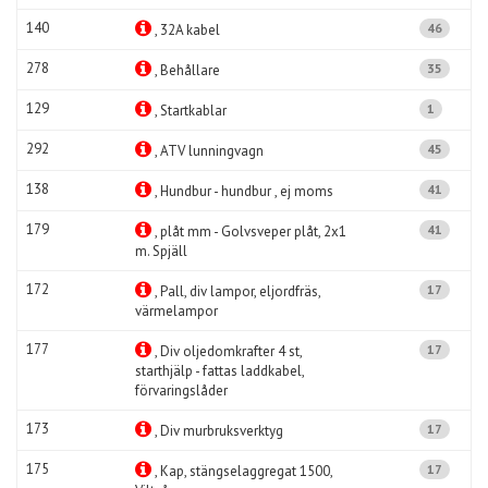
140
46
, 32A kabel
278
35
, Behållare
129
1
, Startkablar
292
45
, ATV lunningvagn
138
41
, Hundbur - hundbur , ej moms
179
41
, plåt mm - Golvsveper plåt, 2x1
m. Spjäll
172
17
, Pall, div lampor, eljordfräs,
värmelampor
177
17
, Div oljedomkrafter 4 st,
starthjälp - fattas laddkabel,
förvaringslåder
173
17
, Div murbruksverktyg
175
17
, Kap, stängselaggregat 1500,