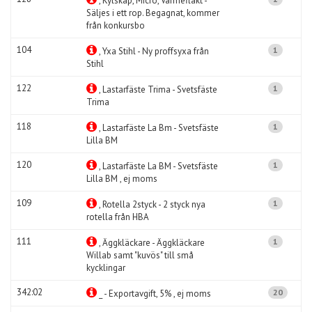
, Kylskåp, Micro, Värmefläkt -
Säljes i ett rop. Begagnat, kommer
från konkursbo
104
1
, Yxa Stihl - Ny proffsyxa från
Stihl
122
1
, Lastarfäste Trima - Svetsfäste
Trima
118
1
, Lastarfäste La Bm - Svetsfäste
Lilla BM
120
1
, Lastarfäste La BM - Svetsfäste
Lilla BM , ej moms
109
1
, Rotella 2styck - 2 styck nya
rotella från HBA
111
1
, Äggkläckare - Äggkläckare
Willab samt "kuvös" till små
kycklingar
342:02
20
_ - Exportavgift, 5% , ej moms