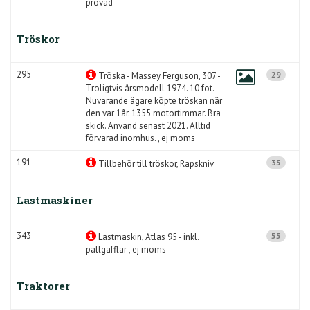
prövad
Tröskor
295
29
Tröska - Massey Ferguson, 307 -
Troligtvis årsmodell 1974. 10 fot.
Nuvarande ägare köpte tröskan när
den var 1år. 1355 motortimmar. Bra
skick. Använd senast 2021. Alltid
förvarad inomhus. , ej moms
191
35
Tillbehör till tröskor, Rapskniv
Lastmaskiner
343
55
Lastmaskin, Atlas 95 - inkl.
pallgafflar , ej moms
Traktorer