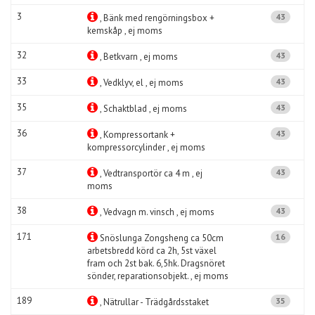
3
43
, Bänk med rengörningsbox +
kemskåp , ej moms
32
43
, Betkvarn , ej moms
33
43
, Vedklyv, el , ej moms
35
43
, Schaktblad , ej moms
36
43
, Kompressortank +
kompressorcylinder , ej moms
37
43
, Vedtransportör ca 4 m , ej
moms
38
43
, Vedvagn m. vinsch , ej moms
171
16
Snöslunga Zongsheng ca 50cm
arbetsbredd körd ca 2h, 5st växel
fram och 2st bak. 6,5hk. Dragsnöret
sönder, reparationsobjekt. , ej moms
189
35
, Nätrullar - Trädgårdsstaket