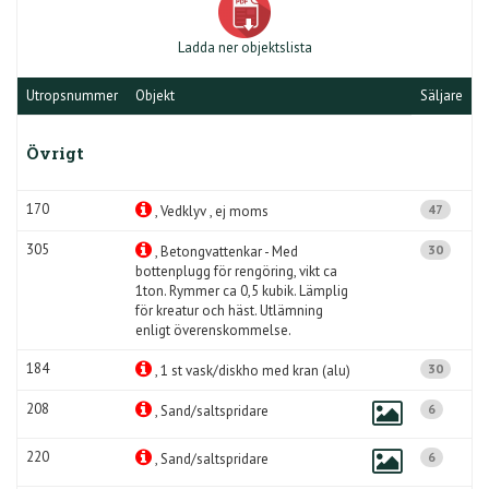
Ladda ner objektslista
Utropsnummer
Objekt
Säljare
Övrigt
170
47
, Vedklyv , ej moms
305
30
, Betongvattenkar - Med
bottenplugg för rengöring, vikt ca
1ton. Rymmer ca 0,5 kubik. Lämplig
för kreatur och häst. Utlämning
enligt överenskommelse.
184
30
, 1 st vask/diskho med kran (alu)
208
6
, Sand/saltspridare
220
6
, Sand/saltspridare