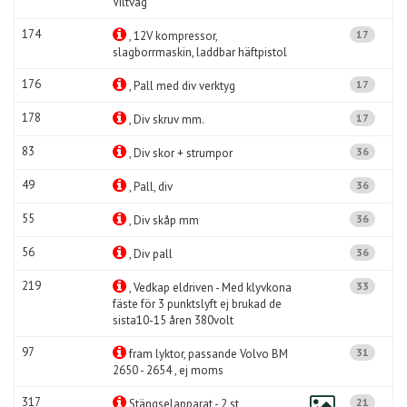
Viltvåg
174
17
, 12V kompressor,
slagborrmaskin, laddbar häftpistol
176
17
, Pall med div verktyg
178
17
, Div skruv mm.
83
36
, Div skor + strumpor
49
36
, Pall, div
55
36
, Div skåp mm
56
36
, Div pall
219
33
, Vedkap eldriven - Med klyvkona
fäste för 3 punktslyft ej brukad de
sista10-15 åren 380volt
97
31
fram lyktor, passande Volvo BM
2650 - 2654 , ej moms
317
21
Stängselapparat - 2 st