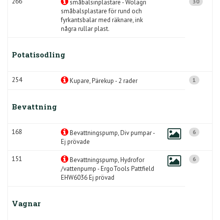
266
30
småbalsinplastare - Wolagri
småbalsplastare för rund och
fyrkantsbalar med räknare, ink
några rullar plast.
Potatisodling
254
1
Kupare, Pärekup - 2 rader
Bevattning
168
6
Bevattningspump, Div pumpar -
Ej prövade
151
6
Bevattningspump, Hydrofor
/vattenpump - ErgoTools Pattfield
EHW6036 Ej prövad
Vagnar