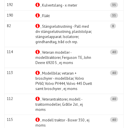
192
35
, Kulvertslang - x meter
190
35
, Fläkt
82
8
, Stängselutrustning - Pall med
div stängselutrustning, plaststolpar,
stängselapparat. Isolatorer,
grindhandtag, tråd och rep.
114
40
, Veteran modeller -
modelltraktorer, Ferguson TE, John
Deere 6920 S , ej moms
113
40
, Modellbilar, vetaran +
broschyrer - modellbilar, Volvo
PV60, Volvo PV444, Volvo 445 Duett
samt broschyrer , ej moms
112
40
, Veterantraktorer, modell -
traktormodeller, Grålle 2st , ej
moms
115
40
, modell traktor - Boxer 350 , ej
moms