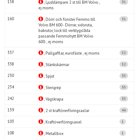
158
31
, Ljuddämpare 2 st till BM Volvo ,
ej moms
160
31
, Dörrr och fönster Fernmo till
Volvo BM 600 - Dörrar, sidoruta,
bakrutor, lock till verktygslåda
passande Fernmohytt BM Volvo
600. , ej moms
337
52
, Pallgafflar, eurofäste , ej moms
338
52
, Stänkskärmar
230
35
, Spjut
234
35
, Stengrep
242
35
, Vägskrapa
139
46
, 2 st kraftöverföringsaxlar
103
1
, Kraftöverföringsaxel
108
1
, Metallbox