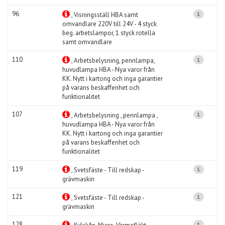
96
1
, Visningsställ HBA samt
omvandlare 220V till 24V - 4 styck
beg. arbetslampor, 1 styck rotella
samt omvandlare
110
1
, Arbetsbelysning, pennlampa,
huvudlampa HBA - Nya varor från
KK. Nytt i kartong och inga garantier
på varans beskaffenhet och
funktionalitet
107
1
, Arbetsbelysning , pennlampa ,
huvudlampa HBA - Nya varor från
KK. Nytt i kartong och inga garantier
på varans beskaffenhet och
funktionalitet
119
1
, Svetsfäste - Till redskap -
grävmaskin
121
1
, Svetsfäste - Till redskap -
grävmaskin
128
1