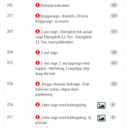
261
15
Moheda träbotten
257
26
Boggievagn - Bredöls, 10 tons
Boggivagn , ej moms
263
19
2-axl vagn - Ekengård, två-axlad
vagn Ekengårds 11-Ton - Ekengårds
11-Ton, med plåtbotten
304
49
2-axl vagn
325
22
1-axl vagn, 1 axl tippvagn med
kappel - Hitchdrag, 3 vägstipp, vbg-
drag där bak
326
22
, Boggi-chassie/ balvagn - Flak
behöver rustas, något däck
punktering
216
6
, Liten vagn med kulkoppling
217
6
, Liten vagn med kulkoppling - Ej
prövad