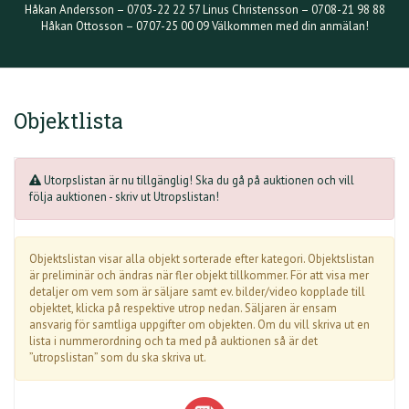
Håkan Andersson – 0703-22 22 57 Linus Christensson – 0708-21 98 88
Håkan Ottosson – 0707-25 00 09 Välkommen med din anmälan!
Objektlista
Utorpslistan är nu tillgänglig! Ska du gå på auktionen och vill
följa auktionen - skriv ut Utropslistan!
Objektslistan visar alla objekt sorterade efter kategori. Objektslistan
är preliminär och ändras när fler objekt tillkommer. För att visa mer
detaljer om vem som är säljare samt ev. bilder/video kopplade till
objektet, klicka på respektive utrop nedan. Säljaren är ensam
ansvarig för samtliga uppgifter om objekten. Om du vill skriva ut en
lista i nummerordning och ta med på auktionen så är det
”utropslistan” som du ska skriva ut.