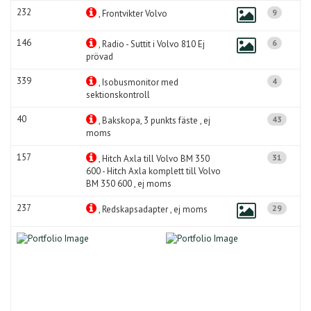
232
9
, Frontvikter Volvo
146
6
, Radio - Suttit i Volvo 810 Ej
prövad
339
4
, Isobusmonitor med
sektionskontroll
40
43
, Bakskopa, 3 punkts fäste , ej
moms
157
31
, Hitch Axla till Volvo BM 350
600 - Hitch Axla komplett till Volvo
BM 350 600 , ej moms
237
29
, Redskapsadapter , ej moms