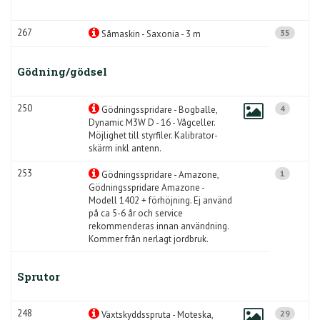
267
35
Såmaskin - Saxonia - 3 m
Gödning/gödsel
250
4
Gödningsspridare - Bogballe,
Dynamic M3W D - 16 - Vågceller.
Möjlighet till styrfiler. Kalibrator-
skärm inkl antenn.
253
1
Gödningsspridare - Amazone,
Gödningsspridare Amazone -
Modell 1402 + förhöjning. Ej använd
på ca 5-6 år och service
rekommenderas innan användning.
Kommer från nerlagt jordbruk.
Sprutor
248
29
Växtskyddsspruta - Moteska,